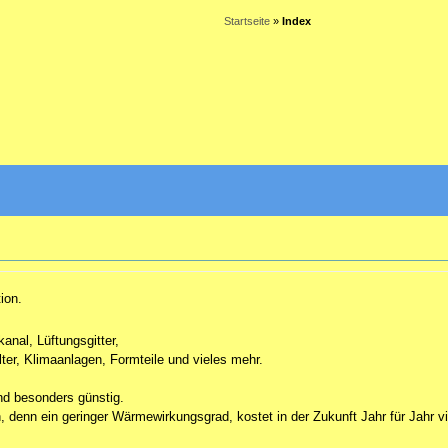
Startseite
»
Index
ion.
anal, Lüftungsgitter,
lter, Klimaanlagen, Formteile und vieles mehr.
nd besonders günstig.
, denn ein geringer Wärmewirkungsgrad, kostet in der Zukunft Jahr für Jahr v