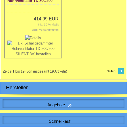
Rohrventilator TD-800/200
SILENT 3V
414,99 EUR
inkl. 19 % MwSt
zzgl.
Versandkosten
Zeige
1
bis
19
(von insgesamt
19
Artikeln)
Seiten:
1
Hersteller
»
Angebote
WICKELFALZROHR , Lüftungsrohr DN 140
Schnellkauf