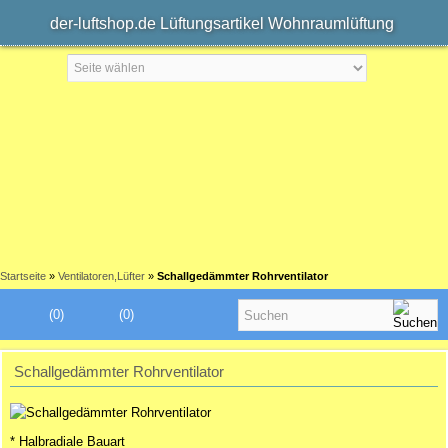
der-luftshop.de Lüftungsartikel Wohnraumlüftung
Startseite
»
Ventilatoren,Lüfter
»
Schallgedämmter Rohrventilator
(0)
(0)
Schallgedämmter Rohrventilator
* Halbradiale Bauart