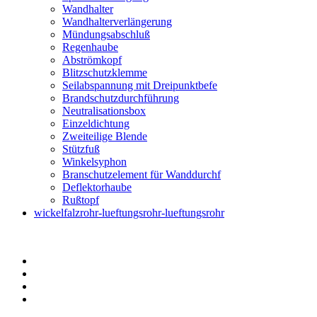
Wandhalter
Wandhalterverlängerung
Mündungsabschluß
Regenhaube
Abströmkopf
Blitzschutzklemme
Seilabspannung mit Dreipunktbefe
Brandschutzdurchführung
Neutralisationsbox
Einzeldichtung
Zweiteilige Blende
Stützfuß
Winkelsyphon
Branschutzelement für Wanddurchf
Deflektorhaube
Rußtopf
wickelfalzrohr-lueftungsrohr-lueftungsrohr