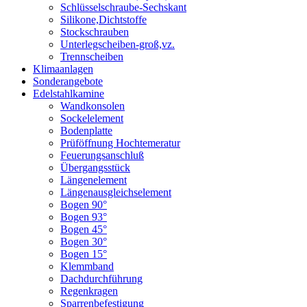
Schlüsselschraube-Sechskant
Silikone,Dichtstoffe
Stockschrauben
Unterlegscheiben-groß,vz.
Trennscheiben
Klimaanlagen
Sonderangebote
Edelstahlkamine
Wandkonsolen
Sockelelement
Bodenplatte
Prüföffnung Hochtemeratur
Feuerungsanschluß
Übergangsstück
Längenelement
Längenausgleichselement
Bogen 90°
Bogen 93°
Bogen 45°
Bogen 30°
Bogen 15°
Klemmband
Dachdurchführung
Regenkragen
Sparrenbefestigung