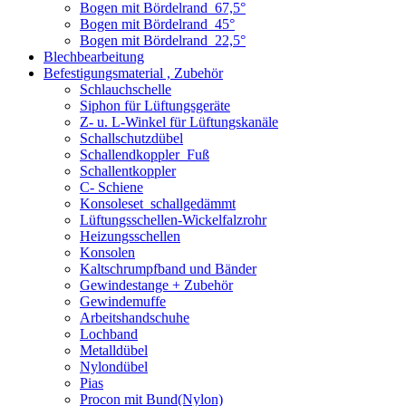
Bogen mit Bördelrand_67,5°
Bogen mit Bördelrand_45°
Bogen mit Bördelrand_22,5°
Blechbearbeitung
Befestigungsmaterial , Zubehör
Schlauchschelle
Siphon für Lüftungsgeräte
Z- u. L-Winkel für Lüftungskanäle
Schallschutzdübel
Schallendkoppler_Fuß
Schallentkoppler
C- Schiene
Konsoleset_schallgedämmt
Lüftungsschellen-Wickelfalzrohr
Heizungsschellen
Konsolen
Kaltschrumpfband und Bänder
Gewindestange + Zubehör
Gewindemuffe
Arbeitshandschuhe
Lochband
Metalldübel
Nylondübel
Pias
Procon mit Bund(Nylon)