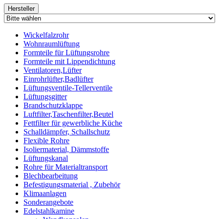
Hersteller
Wickelfalzrohr
Wohnraumlüftung
Formteile für Lüftungsrohre
Formteile mit Lippendichtung
Ventilatoren,Lüfter
Einrohrlüfter,Badlüfter
Lüftungsventile-Tellerventile
Lüftungsgitter
Brandschutzklappe
Luftfilter,Taschenfilter,Beutel
Fettfilter für gewerbliche Küche
Schalldämpfer, Schallschutz
Flexible Rohre
Isoliermaterial, Dämmstoffe
Lüftungskanal
Rohre für Materialtransport
Blechbearbeitung
Befestigungsmaterial , Zubehör
Klimaanlagen
Sonderangebote
Edelstahlkamine