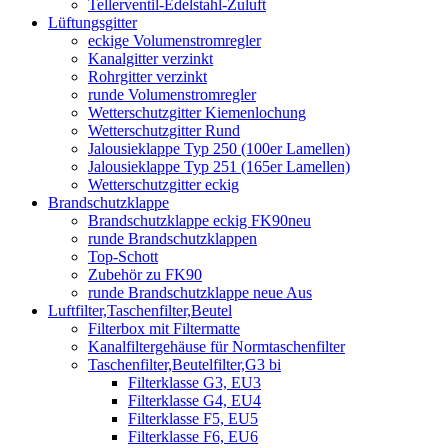
Tellerventil-Edelstahl-Zuluft
Lüftungsgitter
eckige Volumenstromregler
Kanalgitter verzinkt
Rohrgitter verzinkt
runde Volumenstromregler
Wetterschutzgitter Kiemenlochung
Wetterschutzgitter Rund
Jalousieklappe Typ 250 (100er Lamellen)
Jalousieklappe Typ 251 (165er Lamellen)
Wetterschutzgitter eckig
Brandschutzklappe
Brandschutzklappe eckig FK90neu
runde Brandschutzklappen
Top-Schott
Zubehör zu FK90
runde Brandschutzklappe neue Aus
Luftfilter,Taschenfilter,Beutel
Filterbox mit Filtermatte
Kanalfiltergehäuse für Normtaschenfilter
Taschenfilter,Beutelfilter,G3 bi
Filterklasse G3, EU3
Filterklasse G4, EU4
Filterklasse F5, EU5
Filterklasse F6, EU6