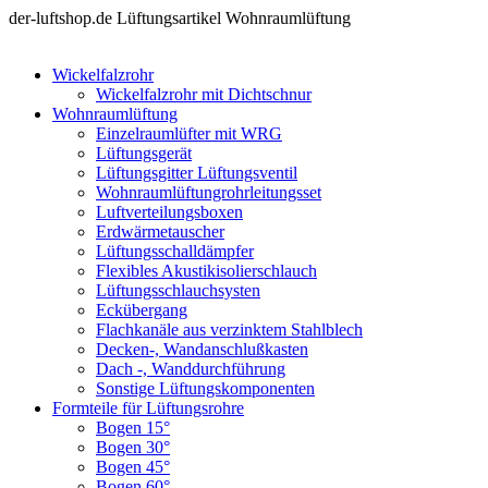
der-luftshop.de Lüftungsartikel Wohnraumlüftung
Wickelfalzrohr
Wickelfalzrohr mit Dichtschnur
Wohnraumlüftung
Einzelraumlüfter mit WRG
Lüftungsgerät
Lüftungsgitter Lüftungsventil
Wohnraumlüftungrohrleitungsset
Luftverteilungsboxen
Erdwärmetauscher
Lüftungsschalldämpfer
Flexibles Akustikisolierschlauch
Lüftungsschlauchsysten
Eckübergang
Flachkanäle aus verzinktem Stahlblech
Decken-, Wandanschlußkasten
Dach -, Wanddurchführung
Sonstige Lüftungskomponenten
Formteile für Lüftungsrohre
Bogen 15°
Bogen 30°
Bogen 45°
Bogen 60°