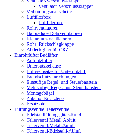
Ventilator-Verschlussklappen
Ventilator-Verschlussklappen
Verbindungsmanschette
Luftfilterbox
Luftfilterbox
Rohrventilatoren
Halbradiale-Rohrventilatoren
Kleinraum-Ventilatoren
Rohr- Rückschlagklappe
Abdeckgitter für CRZ
Einrohrlüfter,Badlüfter
Aufputzlüfter
Unterputzgehäuse
Lüftereinsätze für Unterputzlüft
Brandschutzeinrichtungen
Einstufige Regel- und Steuerbaustein
Mehrstufige Regel- und Steuerbaustein
Montagebügel
Zubehör Ersatzteile
Ersatzlote
Lüftungsventile-Tellerventile
Edelstahllüftungsgitter-Rund
Tellerventil-Metall-Abluft
Tellerventil-Metall-Zuluft
Tellerventil-Edelstahl-Abluft