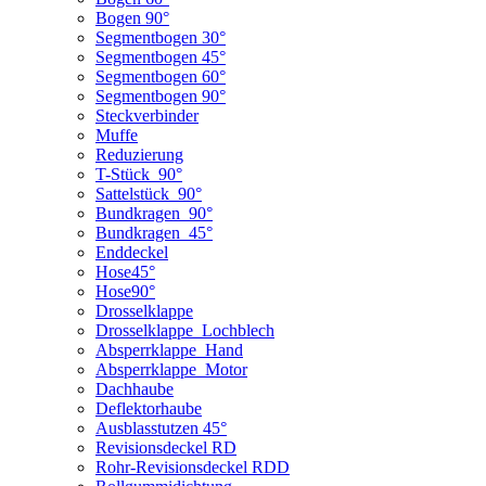
Bogen 90°
Segmentbogen 30°
Segmentbogen 45°
Segmentbogen 60°
Segmentbogen 90°
Steckverbinder
Muffe
Reduzierung
T-Stück_90°
Sattelstück_90°
Bundkragen_90°
Bundkragen_45°
Enddeckel
Hose45°
Hose90°
Drosselklappe
Drosselklappe_Lochblech
Absperrklappe_Hand
Absperrklappe_Motor
Dachhaube
Deflektorhaube
Ausblasstutzen 45°
Revisionsdeckel RD
Rohr-Revisionsdeckel RDD