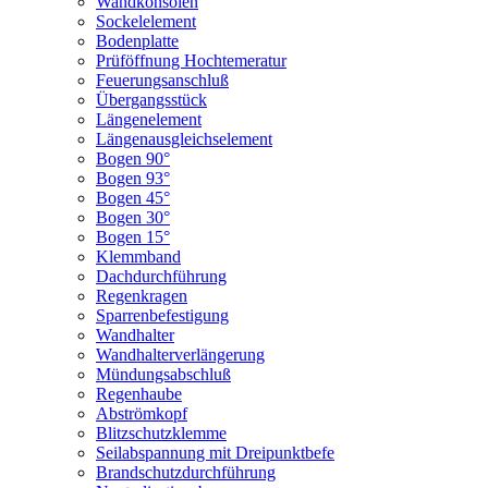
Wandkonsolen
Sockelelement
Bodenplatte
Prüföffnung Hochtemeratur
Feuerungsanschluß
Übergangsstück
Längenelement
Längenausgleichselement
Bogen 90°
Bogen 93°
Bogen 45°
Bogen 30°
Bogen 15°
Klemmband
Dachdurchführung
Regenkragen
Sparrenbefestigung
Wandhalter
Wandhalterverlängerung
Mündungsabschluß
Regenhaube
Abströmkopf
Blitzschutzklemme
Seilabspannung mit Dreipunktbefe
Brandschutzdurchführung