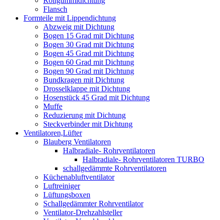
Rollgummidichtung
Flansch
Formteile mit Lippendichtung
Abzweig mit Dichtung
Bogen 15 Grad mit Dichtung
Bogen 30 Grad mit Dichtung
Bogen 45 Grad mit Dichtung
Bogen 60 Grad mit Dichtung
Bogen 90 Grad mit Dichtung
Bundkragen mit Dichtung
Drosselklappe mit Dichtung
Hosenstück 45 Grad mit Dichtung
Muffe
Reduzierung mit Dichtung
Steckverbinder mit Dichtung
Ventilatoren,Lüfter
Blauberg Ventilatoren
Halbradiale- Rohrventilatoren
Halbradiale- Rohrventilatoren TURBO
schallgedämmte Rohrventilatoren
Küchenabluftventilator
Luftreiniger
Lüftungsboxen
Schallgedämmter Rohrventilator
Ventilator-Drehzahlsteller