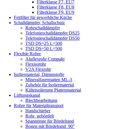
Filterklasse F7, EU7
Filterklasse F8, EU8
Filterklasse F9, EU9
Fettfilter für gewerbliche Küche
Schalldämpfer, Schallschutz
Rohrschalldämpfer
Telefonieschalldämpfer DS25
Telefonieschalldämpfer DS50
TSD DS=25 L=500
TSD DS=50 L=500
Flexible Rohre
Aluflexrohr Compakt
Flexisorohr
V2A Flexrohr
Isoliermaterial, Dämmstoffe
Mineralfasermatten ML-3
Zuhehör für Isoliermaterial
Kälteisolierung Plattenmaterial
Lüftungskanal
Blechbearbeitung
Rohre für Materialtransport
Handschieber
Rohr_gebördelt
Spannringe für Bördelrand
Bogen mit Bördelrand_90°