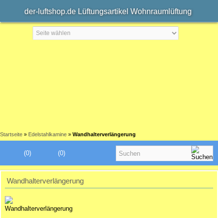
der-luftshop.de Lüftungsartikel Wohnraumlüftung
Startseite
»
Edelstahlkamine
»
Wandhalterverlängerung
(0)
(0)
Wandhalterverlängerung