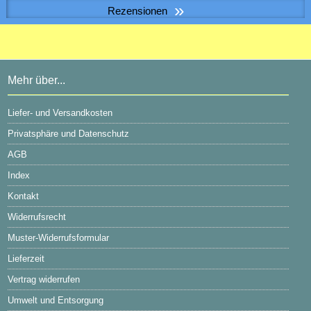
»
Rezensionen
28,32 EUR
inkl. 19 % MwSt. zzgl.
Versandkosten
Luftfilterbox DFB/400-G4
Passwort vergessen?
Mehr über...
Super Ware und unschlagbarer Preis. Hier stimmt die Qualität
Liefer- und Versandkosten
Privatsphäre und Datenschutz
AGB
Index
Kontakt
Widerrufsrecht
Muster-Widerrufsformular
Lieferzeit
Vertrag widerrufen
Umwelt und Entsorgung