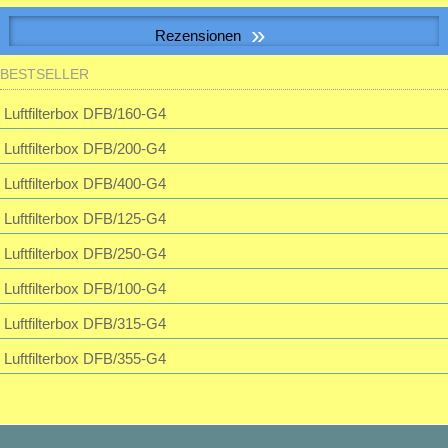
Passwort:
S&P SILENT-100 CHZ VISUAL Kleinraum-Ventilatator, Feuchte, LED
»
Rezensionen
BESTSELLER
BOGEN GLATT 90 GRAD DN 112
Passwort vergessen?
195,23 EUR
Luftfilterbox DFB/160-G4
inkl. 19 % MwSt. zzgl.
Versandkosten
Luftfilterbox DFB/200-G4
zzgl. Kanal lt Angebot p. email: mit Lieferavis Spedition
Luftfilterbox DFB/400-G4
Luftfilterbox DFB/125-G4
Luftfilterbox DFB/250-G4
Luftfilterbox DFB/100-G4
Luftfilterbox DFB/315-G4
Luftfilterbox DFB/355-G4