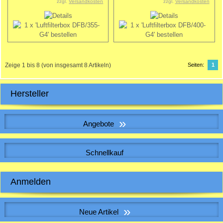
zzgl.
Versandkosten
zzgl.
Versandkosten
Zeige
1
bis
8
(von insgesamt
8
Artikeln)
Seiten:
1
Hersteller
»
Angebote
WICKELFALZROHR , Lüftungsrohr DN 125
Schnellkauf
Bitte geben Sie die Artikelnummer aus unserem Katalog ein.
Anmelden
4,46 EUR
Sonderpreis
4,46 EUR pro m
E-Mail-Adresse:
inkl. 19 % MwSt. zzgl.
Versandkosten
»
Neue Artikel