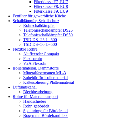
Filterklasse F7, EU7
Filterklasse F8, EU8
Filterklasse F9, EU9
Fettfilter für gewerbliche Küche
Schalldämpfer, Schallschutz
Rohrschalldämpfer
Telefonieschalldämpfer DS25
Telefonieschalldämpfer DS50
TSD DS=25 L=500
TSD DS=50 L=500
Flexible Rohre
Aluflexrohr Compakt
Flexisorohr
V2A Flexrohr
Isoliermaterial, Dämmstoffe
Mineralfasermatten ML-3
Zuhehör für Isoliermaterial
Kälteisolierung Plattenmaterial
Lüftungskanal
Blechbearbeitung
Rohre für Materialtransport
Handschieber
Rohr_gebördelt
Spannringe für Bördelrand
Bogen mit Bördelrand_90°