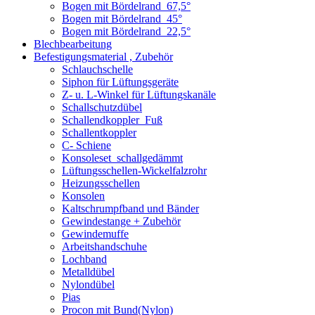
Bogen mit Bördelrand_67,5°
Bogen mit Bördelrand_45°
Bogen mit Bördelrand_22,5°
Blechbearbeitung
Befestigungsmaterial , Zubehör
Schlauchschelle
Siphon für Lüftungsgeräte
Z- u. L-Winkel für Lüftungskanäle
Schallschutzdübel
Schallendkoppler_Fuß
Schallentkoppler
C- Schiene
Konsoleset_schallgedämmt
Lüftungsschellen-Wickelfalzrohr
Heizungsschellen
Konsolen
Kaltschrumpfband und Bänder
Gewindestange + Zubehör
Gewindemuffe
Arbeitshandschuhe
Lochband
Metalldübel
Nylondübel
Pias
Procon mit Bund(Nylon)