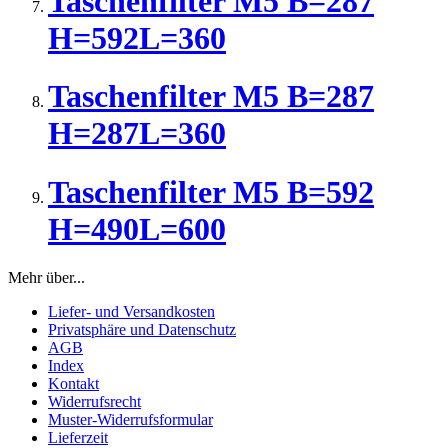
Taschenfilter M5 B=287
H=592L=360
Taschenfilter M5 B=287
H=287L=360
Taschenfilter M5 B=592
H=490L=600
Mehr über...
Liefer- und Versandkosten
Privatsphäre und Datenschutz
AGB
Index
Kontakt
Widerrufsrecht
Muster-Widerrufsformular
Lieferzeit