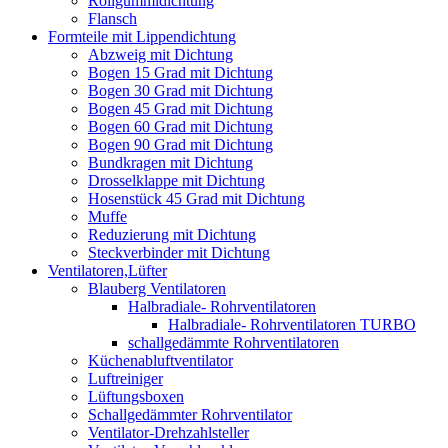
Rollgummidichtung
Flansch
Formteile mit Lippendichtung
Abzweig mit Dichtung
Bogen 15 Grad mit Dichtung
Bogen 30 Grad mit Dichtung
Bogen 45 Grad mit Dichtung
Bogen 60 Grad mit Dichtung
Bogen 90 Grad mit Dichtung
Bundkragen mit Dichtung
Drosselklappe mit Dichtung
Hosenstück 45 Grad mit Dichtung
Muffe
Reduzierung mit Dichtung
Steckverbinder mit Dichtung
Ventilatoren,Lüfter
Blauberg Ventilatoren
Halbradiale- Rohrventilatoren
Halbradiale- Rohrventilatoren TURBO
schallgedämmte Rohrventilatoren
Küchenabluftventilator
Luftreiniger
Lüftungsboxen
Schallgedämmter Rohrventilator
Ventilator-Drehzahlsteller