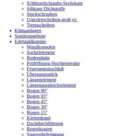
Schlüsselschraube-Sechskant
Silikone,Dichtstoffe
Stockschrauben
Unterlegscheiben-groß,vz.
Trennscheiben
Klimaanlagen
Sonderangebote
Edelstahlkamine
Wandkonsolen
Sockelelement
Bodenplatte
Prüföffnung Hochtemeratur
Feuerungsanschluß
Übergangsstück
Längenelement
Längenausgleichselement
Bogen 90°
Bogen 93°
Bogen 45°
Bogen 30°
Bogen 15°
Klemmband
Dachdurchführung
Regenkragen
Sparrenbefestigung