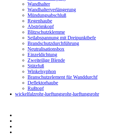
Wandhalter
Wandhalterverlängerung
Mündungsabschluß
Regenhaube
Abströmkopf
Blitzschutzklemme
Seilabspannung mit Dreipunktbefe
Brandschutzdurchführung
Neutralisationsbox
Einzeldichtung
Zweiteilige Blende
Stützfuß
Winkelsyphon
Branschutzelement für Wanddurchf
Deflektorhaube
Rußtopf
wickelfalzrohr-lueftungsrohr-lueftungsrohr