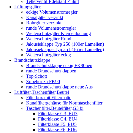
Tellerventil-Edelstahl-Zuluft
Lüftungsgitter
eckige Volumenstromregler
Kanalgitter verzinkt
Rohrgitter verzinkt
runde Volumenstromregler
Wetterschutzgitter Kiemenlochung
Wetterschutzgitter Rund
Jalousieklappe Typ 250 (100er Lamellen)
Jalousieklappe Typ 251 (165er Lamellen)
Wetterschutzgitter eckig
Brandschutzklappe
Brandschutzklappe eckig FK90neu
runde Brandschutzklappen
Top-Schott
Zubehör zu FK90
runde Brandschutzklappe neue Aus
Luftfilter,Taschenfilter,Beutel
Filterbox mit Filtermatte
Kanalfiltergehäuse für Normtaschenfilter
Taschenfilter,Beutelfilter,G3 bi
Filterklasse G3, EU3
Filterklasse G4, EU4
Filterklasse F5, EU5
Filterklasse F6, EU6