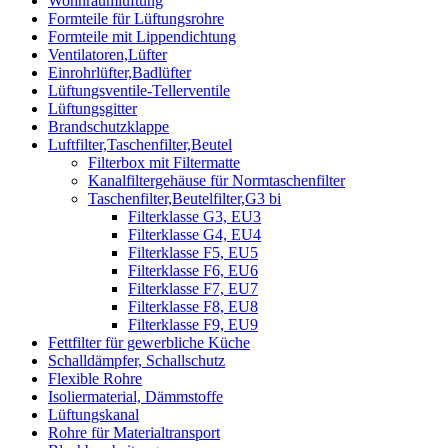
Wohnraumlüftung
Formteile für Lüftungsrohre
Formteile mit Lippendichtung
Ventilatoren,Lüfter
Einrohrlüfter,Badlüfter
Lüftungsventile-Tellerventile
Lüftungsgitter
Brandschutzklappe
Luftfilter,Taschenfilter,Beutel
Filterbox mit Filtermatte
Kanalfiltergehäuse für Normtaschenfilter
Taschenfilter,Beutelfilter,G3 bi
Filterklasse G3, EU3
Filterklasse G4, EU4
Filterklasse F5, EU5
Filterklasse F6, EU6
Filterklasse F7, EU7
Filterklasse F8, EU8
Filterklasse F9, EU9
Fettfilter für gewerbliche Küche
Schalldämpfer, Schallschutz
Flexible Rohre
Isoliermaterial, Dämmstoffe
Lüftungskanal
Rohre für Materialtransport