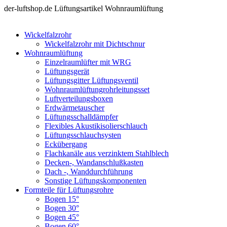
der-luftshop.de Lüftungsartikel Wohnraumlüftung
Wickelfalzrohr
Wickelfalzrohr mit Dichtschnur
Wohnraumlüftung
Einzelraumlüfter mit WRG
Lüftungsgerät
Lüftungsgitter Lüftungsventil
Wohnraumlüftungrohrleitungsset
Luftverteilungsboxen
Erdwärmetauscher
Lüftungsschalldämpfer
Flexibles Akustikisolierschlauch
Lüftungsschlauchsysten
Eckübergang
Flachkanäle aus verzinktem Stahlblech
Decken-, Wandanschlußkasten
Dach -, Wanddurchführung
Sonstige Lüftungskomponenten
Formteile für Lüftungsrohre
Bogen 15°
Bogen 30°
Bogen 45°
Bogen 60°