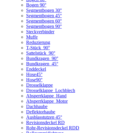
Bogen 90°
Segmentbogen 30°
Segmentbogen 45°
Segmentbogen 60°
Segmentbogen 90°
Steckverbinder
Muffe
Reduzierung
T-Stück_90°
Sattelstück_90°
Bundkragen_90°
Bundkragen_45°
Enddeckel
Hose45°
Hose90°
Drosselklappe
Drosselklappe_Lochblech
Absperrklappe_Hand
Absperrklappe_Motor
Dachhaube
Deflektorhaube
Ausblasstutzen 45°
Revisionsdeckel RD
Rohr-Revisionsdeckel RDD