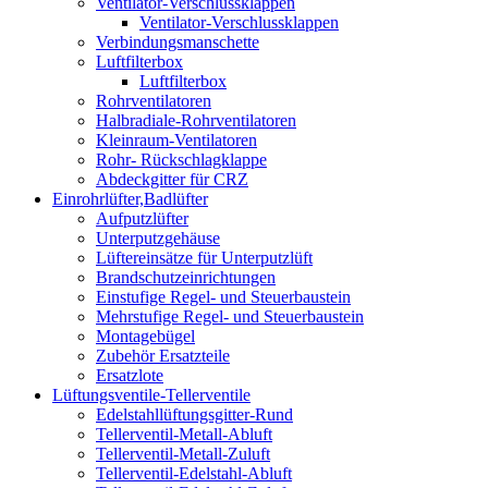
Ventilator-Verschlussklappen
Ventilator-Verschlussklappen
Verbindungsmanschette
Luftfilterbox
Luftfilterbox
Rohrventilatoren
Halbradiale-Rohrventilatoren
Kleinraum-Ventilatoren
Rohr- Rückschlagklappe
Abdeckgitter für CRZ
Einrohrlüfter,Badlüfter
Aufputzlüfter
Unterputzgehäuse
Lüftereinsätze für Unterputzlüft
Brandschutzeinrichtungen
Einstufige Regel- und Steuerbaustein
Mehrstufige Regel- und Steuerbaustein
Montagebügel
Zubehör Ersatzteile
Ersatzlote
Lüftungsventile-Tellerventile
Edelstahllüftungsgitter-Rund
Tellerventil-Metall-Abluft
Tellerventil-Metall-Zuluft
Tellerventil-Edelstahl-Abluft