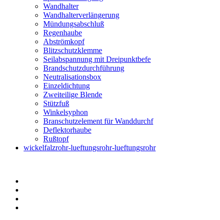
Wandhalter
Wandhalterverlängerung
Mündungsabschluß
Regenhaube
Abströmkopf
Blitzschutzklemme
Seilabspannung mit Dreipunktbefe
Brandschutzdurchführung
Neutralisationsbox
Einzeldichtung
Zweiteilige Blende
Stützfuß
Winkelsyphon
Branschutzelement für Wanddurchf
Deflektorhaube
Rußtopf
wickelfalzrohr-lueftungsrohr-lueftungsrohr