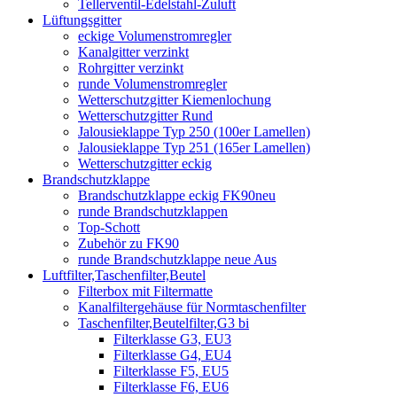
Tellerventil-Edelstahl-Zuluft
Lüftungsgitter
eckige Volumenstromregler
Kanalgitter verzinkt
Rohrgitter verzinkt
runde Volumenstromregler
Wetterschutzgitter Kiemenlochung
Wetterschutzgitter Rund
Jalousieklappe Typ 250 (100er Lamellen)
Jalousieklappe Typ 251 (165er Lamellen)
Wetterschutzgitter eckig
Brandschutzklappe
Brandschutzklappe eckig FK90neu
runde Brandschutzklappen
Top-Schott
Zubehör zu FK90
runde Brandschutzklappe neue Aus
Luftfilter,Taschenfilter,Beutel
Filterbox mit Filtermatte
Kanalfiltergehäuse für Normtaschenfilter
Taschenfilter,Beutelfilter,G3 bi
Filterklasse G3, EU3
Filterklasse G4, EU4
Filterklasse F5, EU5
Filterklasse F6, EU6