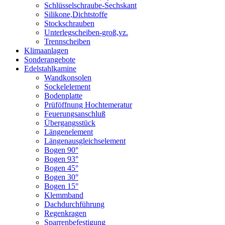
Schlüsselschraube-Sechskant
Silikone,Dichtstoffe
Stockschrauben
Unterlegscheiben-groß,vz.
Trennscheiben
Klimaanlagen
Sonderangebote
Edelstahlkamine
Wandkonsolen
Sockelelement
Bodenplatte
Prüföffnung Hochtemeratur
Feuerungsanschluß
Übergangsstück
Längenelement
Längenausgleichselement
Bogen 90°
Bogen 93°
Bogen 45°
Bogen 30°
Bogen 15°
Klemmband
Dachdurchführung
Regenkragen
Sparrenbefestigung