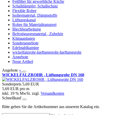
Fettfilter für gewerbliche Küche
Schalldämpfer, Schallschutz
Flexible Rohre
Isoliermaterial, Dämmstoffe
Lüftungskanal
Rohre für Materialtransport
Blechbearbeitung
Befestigungsmaterial , Zubehör
Klimaanlagen
Sonderangebote
Edelstahlkamine
wickelfalzrohr-lueftungsrohr-lueftungsrohr
Angebote
Neue Artikel
Angebote
»
WICKELFALZROHR , Lüftungsrohr DN 160
Sonderpreis
5,69 EUR
5,69 EUR pro m
inkl. 19 % MwSt. zzgl.
Versandkosten
Schnellkauf
Bitte geben Sie die Artikelnummer aus unserem Katalog ein.