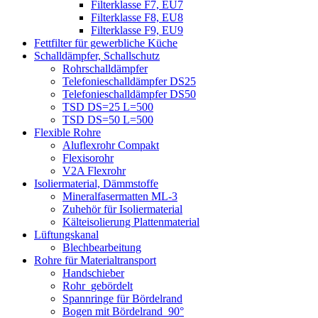
Filterklasse F7, EU7
Filterklasse F8, EU8
Filterklasse F9, EU9
Fettfilter für gewerbliche Küche
Schalldämpfer, Schallschutz
Rohrschalldämpfer
Telefonieschalldämpfer DS25
Telefonieschalldämpfer DS50
TSD DS=25 L=500
TSD DS=50 L=500
Flexible Rohre
Aluflexrohr Compakt
Flexisorohr
V2A Flexrohr
Isoliermaterial, Dämmstoffe
Mineralfasermatten ML-3
Zuhehör für Isoliermaterial
Kälteisolierung Plattenmaterial
Lüftungskanal
Blechbearbeitung
Rohre für Materialtransport
Handschieber
Rohr_gebördelt
Spannringe für Bördelrand
Bogen mit Bördelrand_90°