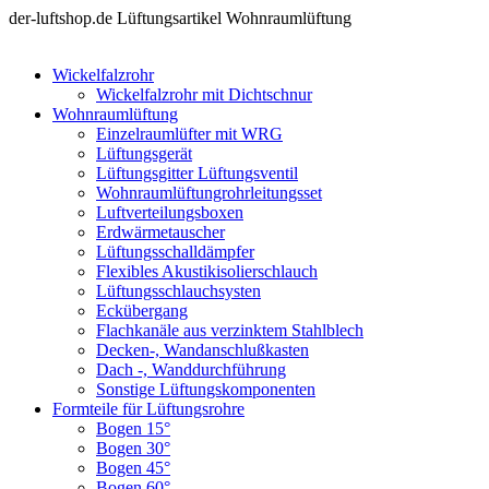
der-luftshop.de Lüftungsartikel Wohnraumlüftung
Wickelfalzrohr
Wickelfalzrohr mit Dichtschnur
Wohnraumlüftung
Einzelraumlüfter mit WRG
Lüftungsgerät
Lüftungsgitter Lüftungsventil
Wohnraumlüftungrohrleitungsset
Luftverteilungsboxen
Erdwärmetauscher
Lüftungsschalldämpfer
Flexibles Akustikisolierschlauch
Lüftungsschlauchsysten
Eckübergang
Flachkanäle aus verzinktem Stahlblech
Decken-, Wandanschlußkasten
Dach -, Wanddurchführung
Sonstige Lüftungskomponenten
Formteile für Lüftungsrohre
Bogen 15°
Bogen 30°
Bogen 45°
Bogen 60°