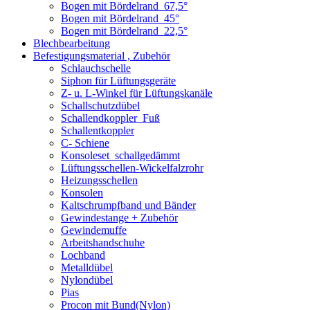
Bogen mit Bördelrand_67,5°
Bogen mit Bördelrand_45°
Bogen mit Bördelrand_22,5°
Blechbearbeitung
Befestigungsmaterial , Zubehör
Schlauchschelle
Siphon für Lüftungsgeräte
Z- u. L-Winkel für Lüftungskanäle
Schallschutzdübel
Schallendkoppler_Fuß
Schallentkoppler
C- Schiene
Konsoleset_schallgedämmt
Lüftungsschellen-Wickelfalzrohr
Heizungsschellen
Konsolen
Kaltschrumpfband und Bänder
Gewindestange + Zubehör
Gewindemuffe
Arbeitshandschuhe
Lochband
Metalldübel
Nylondübel
Pias
Procon mit Bund(Nylon)