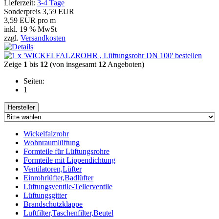
Lieferzeit:
3-4 Tage
Sonderpreis
3,59 EUR
3,59 EUR pro m
inkl. 19 % MwSt
zzgl.
Versandkosten
Zeige
1
bis
12
(von insgesamt
12
Angeboten)
Seiten:
1
Hersteller
Wickelfalzrohr
Wohnraumlüftung
Formteile für Lüftungsrohre
Formteile mit Lippendichtung
Ventilatoren,Lüfter
Einrohrlüfter,Badlüfter
Lüftungsventile-Tellerventile
Lüftungsgitter
Brandschutzklappe
Luftfilter,Taschenfilter,Beutel