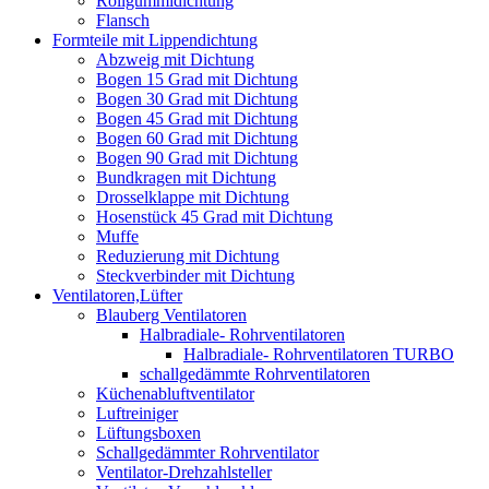
Rollgummidichtung
Flansch
Formteile mit Lippendichtung
Abzweig mit Dichtung
Bogen 15 Grad mit Dichtung
Bogen 30 Grad mit Dichtung
Bogen 45 Grad mit Dichtung
Bogen 60 Grad mit Dichtung
Bogen 90 Grad mit Dichtung
Bundkragen mit Dichtung
Drosselklappe mit Dichtung
Hosenstück 45 Grad mit Dichtung
Muffe
Reduzierung mit Dichtung
Steckverbinder mit Dichtung
Ventilatoren,Lüfter
Blauberg Ventilatoren
Halbradiale- Rohrventilatoren
Halbradiale- Rohrventilatoren TURBO
schallgedämmte Rohrventilatoren
Küchenabluftventilator
Luftreiniger
Lüftungsboxen
Schallgedämmter Rohrventilator
Ventilator-Drehzahlsteller