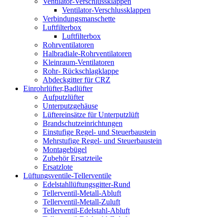
Ventilator-Verschlussklappen
Ventilator-Verschlussklappen
Verbindungsmanschette
Luftfilterbox
Luftfilterbox
Rohrventilatoren
Halbradiale-Rohrventilatoren
Kleinraum-Ventilatoren
Rohr- Rückschlagklappe
Abdeckgitter für CRZ
Einrohrlüfter,Badlüfter
Aufputzlüfter
Unterputzgehäuse
Lüftereinsätze für Unterputzlüft
Brandschutzeinrichtungen
Einstufige Regel- und Steuerbaustein
Mehrstufige Regel- und Steuerbaustein
Montagebügel
Zubehör Ersatzteile
Ersatzlote
Lüftungsventile-Tellerventile
Edelstahllüftungsgitter-Rund
Tellerventil-Metall-Abluft
Tellerventil-Metall-Zuluft
Tellerventil-Edelstahl-Abluft