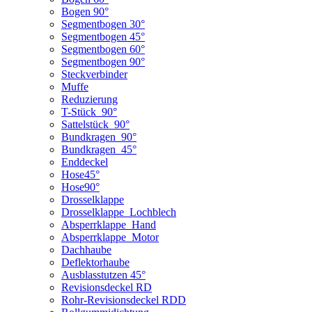
Bogen 90°
Segmentbogen 30°
Segmentbogen 45°
Segmentbogen 60°
Segmentbogen 90°
Steckverbinder
Muffe
Reduzierung
T-Stück_90°
Sattelstück_90°
Bundkragen_90°
Bundkragen_45°
Enddeckel
Hose45°
Hose90°
Drosselklappe
Drosselklappe_Lochblech
Absperrklappe_Hand
Absperrklappe_Motor
Dachhaube
Deflektorhaube
Ausblasstutzen 45°
Revisionsdeckel RD
Rohr-Revisionsdeckel RDD