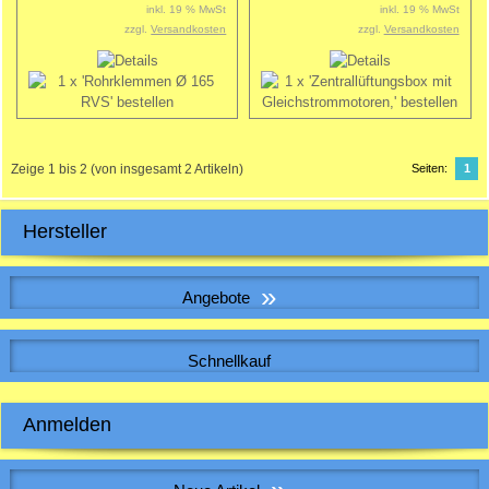
inkl. 19 % MwSt
inkl. 19 % MwSt
zzgl.
Versandkosten
zzgl.
Versandkosten
Zeige
1
bis
2
(von insgesamt
2
Artikeln)
Seiten:
1
Hersteller
»
Angebote
WICKELFALZROHR , Lüftungsrohr DN 150
Schnellkauf
Bitte geben Sie die Artikelnummer aus unserem Katalog ein.
Anmelden
5,42 EUR
Sonderpreis
5,42 EUR pro m
E-Mail-Adresse:
inkl. 19 % MwSt. zzgl.
Versandkosten