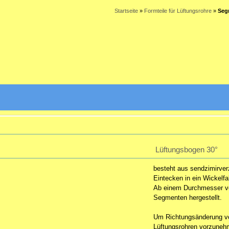
Startseite
»
Formteile für Lüftungsrohre
»
Seg
Lüftungsbogen 30°
besteht aus sendzimirve
Eintecken in ein Wickelfal
Ab einem Durchmesser v
Segmenten hergestellt.
Um Richtungsänderung von
Lüftungsrohren vorzuneh