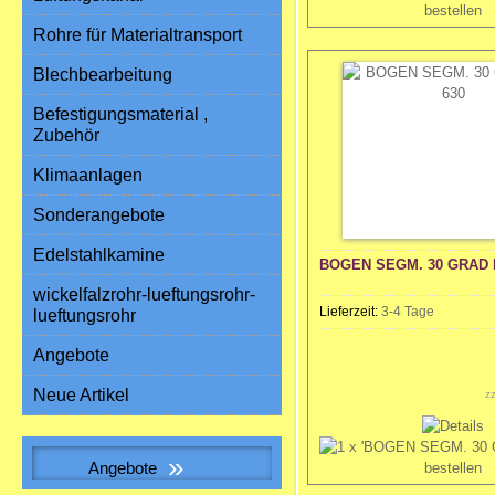
Rohre für Materialtransport
Blechbearbeitung
Befestigungsmaterial ,
Zubehör
Klimaanlagen
Sonderangebote
Edelstahlkamine
BOGEN SEGM. 30 GRAD 
wickelfalzrohr-lueftungsrohr-
Lieferzeit:
3-4 Tage
lueftungsrohr
Angebote
Neue Artikel
z
»
Angebote