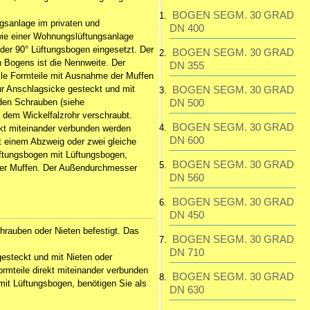
BOGEN SEGM. 30 GRAD
195,23 EUR
gsanlage im privaten und
DN 400
inkl. 19 % MwSt. zzgl.
wie einer Wohnungslüftungsanlage
Versandkosten
oder 90° Lüftungsbogen eingesetzt. Der
BOGEN SEGM. 30 GRAD
Gute Beratung schnelle
 Bogens ist die Nennweite. Der
DN 355
lieferung freundlicher
lle Formteile mit Ausnahme der Muffen
>Service
ur Anschlagsicke gesteckt und mit
BOGEN SEGM. 30 GRAD
den Schrauben (siehe
DN 500
t dem Wickelfalzrohr verschraubt.
BOGEN SEGM. 30 GRAD
kt miteinander verbunden werden
DN 600
it einem Abzweig oder zwei gleiche
üftungsbogen mit Lüftungsbogen,
BOGEN SEGM. 30 GRAD
der
Muffen
. Der Außendurchmesser
DN 560
BOGEN SEGM. 30 GRAD
DN 450
chrauben oder Nieten befestigt. Das
BOGEN SEGM. 30 GRAD
DN 710
esteckt und mit Nieten oder
rmteile direkt miteinander verbunden
BOGEN SEGM. 30 GRAD
mit Lüftungsbogen, benötigen Sie als
DN 630