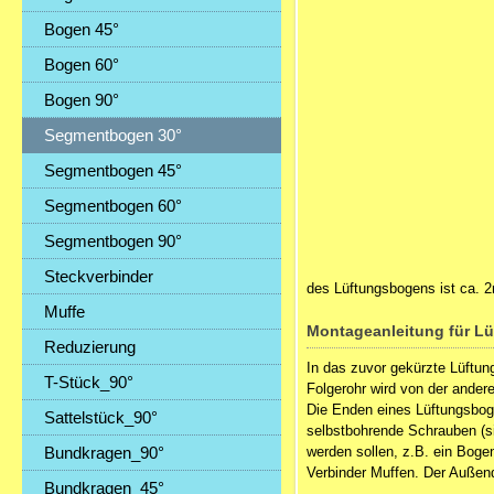
Bogen 45°
Bogen 60°
Bogen 90°
Segmentbogen 30°
Segmentbogen 45°
Segmentbogen 60°
Segmentbogen 90°
Steckverbinder
des Lüftungsbogens ist ca. 
Muffe
Montageanleitung für L
Reduzierung
In das zuvor gekürzte Lüftun
T-Stück_90°
Folgerohr wird von der ander
Die Enden eines Lüftungsboge
Sattelstück_90°
selbstbohrende Schrauben (si
Bundkragen_90°
werden sollen, z.B. ein Boge
Verbinder
Muffen
. Der Außen
Bundkragen_45°