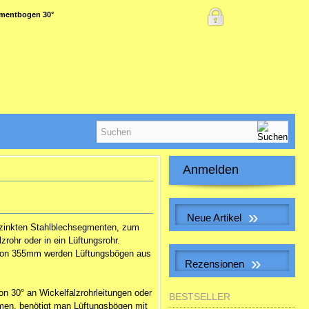
mentbogen 30°
Anmelden
E-Mail-Adresse:
»
Neue Artikel
rzinkten Stahlblechsegmenten, zum
Passwort:
zrohr oder in ein Lüftungsrohr.
S&P SILENT-100 CHZ VISUAL
on 355mm werden Lüftungsbögen aus
Kleinraum-Ventilatator, Feuchte,
»
Rezensionen
LED
Passwort vergessen?
WICKELFALZROHR ,
 30° an Wickelfalzrohrleitungen oder
BESTSELLER
Lüftungsrohr DN 315
men, benötigt man Lüftungsbögen mit