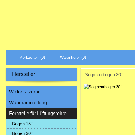
Merkzettel
(0)
Warenkorb
(0)
Hersteller
Segmentbogen 30°
Wickelfalzrohr
Wohnraumlüftung
Formteile für Lüftungsrohre
Bogen 15°
Bogen 30°