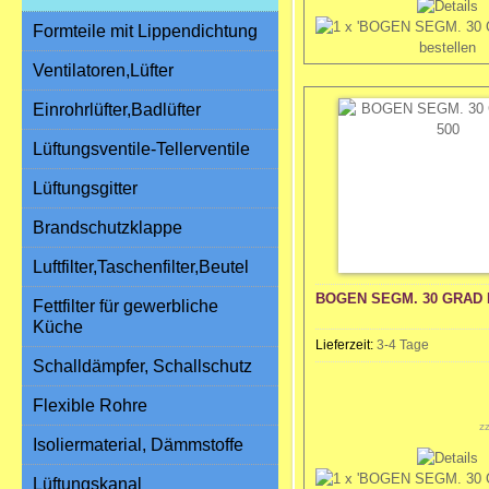
Formteile mit Lippendichtung
Ventilatoren,Lüfter
Einrohrlüfter,Badlüfter
Lüftungsventile-Tellerventile
Lüftungsgitter
Brandschutzklappe
Luftfilter,Taschenfilter,Beutel
BOGEN SEGM. 30 GRAD 
Fettfilter für gewerbliche
Küche
Lieferzeit:
3-4 Tage
Schalldämpfer, Schallschutz
Flexible Rohre
z
Isoliermaterial, Dämmstoffe
Lüftungskanal