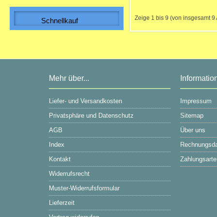
WICKELFALZROHR , Lüftungsrohr DN
150
Zeige
1
bis
9
(von insgesamt
9
Schnellkauf
Bitte geben Sie die Artikelnummer
aus unserem Katalog ein.
5,42 EUR
Sonderpreis
5,42 EUR pro m
inkl. 19 % MwSt. zzgl.
Versandkosten
Mehr über...
Informatio
Liefer- und Versandkosten
Impressum
Privatsphäre und Datenschutz
Sitemap
AGB
Über uns
Index
Rechnungsd
Kontakt
Zahlungsarte
Widerrufsrecht
Muster-Widerrufsformular
Lieferzeit