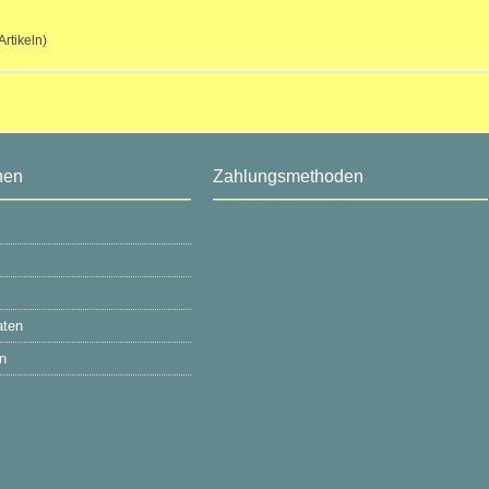
Artikeln)
nen
Zahlungsmethoden
aten
n