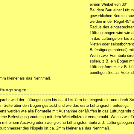
einem Winkel von 30°.
Bei dem Bau einer Lüftun
gewerblichen Bereich so
werden in der Regel 45° 
Radius des eingesteckten
Lüftungsbogen wird wie a
in das Lüftungsrohr bis z
Nieten oder selbstbohren
Befestigungsmaterial) mi
Wenn zwei Formteile dire
sollen, z.B. ein Bogen m
Lüftungsformteile z.B. L
benötigen Sie als Verbin
2mm kleiner als das Nennmaß.
üftungsbogen:
gsrohr wird der Lüftungsbogen bis ca. 4 bis 7cm tief eingesteckt und durch S
en Seite über den Bogen gesteckt und wie das erste Lüftungsrohr befestigt.
ns werden wie alle Formteile mit Ausnahme der Muffen in das Lüftungsrohr g
ehe Befestigungsmaterial) mit dem Wickelfalzrohr verschraubt. Wenn zwei Fo
n mit einem Abzweig oder zwei gleiche Lüftungsformteile z.B. Lüftungsbogen 
durchmesser des Nippels ist ca. 2mm kleiner als das Nennmaß.