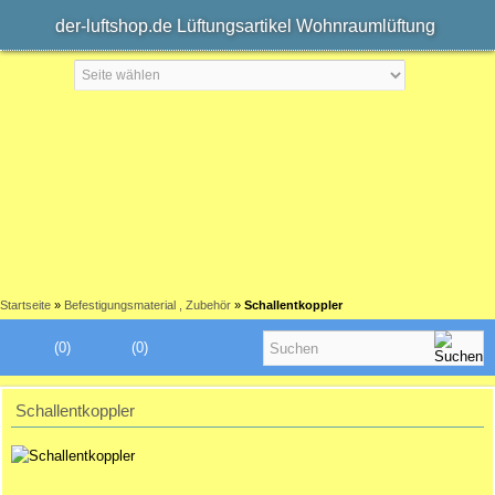
der-luftshop.de Lüftungsartikel Wohnraumlüftung
Startseite
»
Befestigungsmaterial , Zubehör
»
Schallentkoppler
(0)
(0)
Schallentkoppler