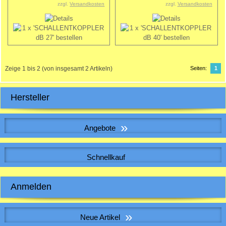
zzgl.
Versandkosten
zzgl.
Versandkosten
Zeige
1
bis
2
(von insgesamt
2
Artikeln)
Seiten:
1
Hersteller
»
Angebote
WICKELFALZROHR , Lüftungsrohr DN 160
Schnellkauf
Bitte geben Sie die Artikelnummer aus unserem Katalog ein.
Anmelden
5,69 EUR
Sonderpreis
5,69 EUR pro m
E-Mail-Adresse:
inkl. 19 % MwSt. zzgl.
Versandkosten
»
Neue Artikel