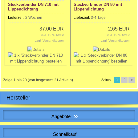
Steckverbinder DN 710 mit
Steckverbinder DN 80 mit
Lippendichtung
Lippendichtung
Lieferzeit:
2 Wochen
Lieferzeit:
3-4 Tage
37,00 EUR
2,65 EUR
inkl. 19 % MwSt
inkl. 19 % MwSt
zzgl.
Versandkosten
zzgl.
Versandkosten
Zeige
1
bis
20
(von insgesamt
21
Artikeln)
Seiten:
1
2
»
Hersteller
»
Angebote
WICKELFALZROHR , Lüftungsrohr DN 180
Schnellkauf