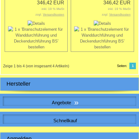
346,42 EUR
346,42 EUR
inkl. 19 % MwSt
inkl. 19 % MwSt
zzgl.
Versandkosten
zzgl.
Versandkosten
Zeige
1
bis
4
(von insgesamt
4
Artikeln)
Seiten:
1
Hersteller
»
Angebote
WICKELFALZROHR , Lüftungsrohr DN 125
Schnellkauf
Bitte geben Sie die Artikelnummer aus unserem Katalog ein.
Anmelden