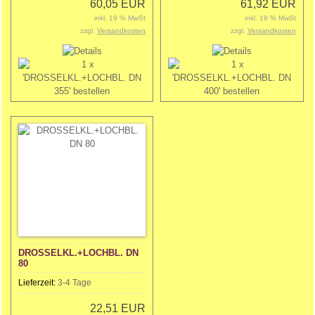
60,05 EUR
61,92 EUR
inkl. 19 % MwSt
inkl. 19 % MwSt
zzgl.
Versandkosten
zzgl.
Versandkosten
DROSSELKL.+LOCHBL. DN
80
Lieferzeit:
3-4 Tage
22,51 EUR