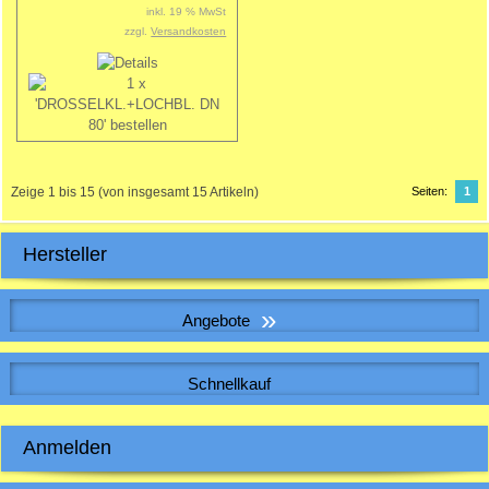
inkl. 19 % MwSt
zzgl.
Versandkosten
Zeige
1
bis
15
(von insgesamt
15
Artikeln)
Seiten:
1
Hersteller
»
Angebote
WICKELFALZROHR , Lüftungsrohr DN 140
Schnellkauf
Bitte geben Sie die Artikelnummer aus unserem Katalog ein.
Anmelden
5,31 EUR
Sonderpreis
5,31 EUR pro m