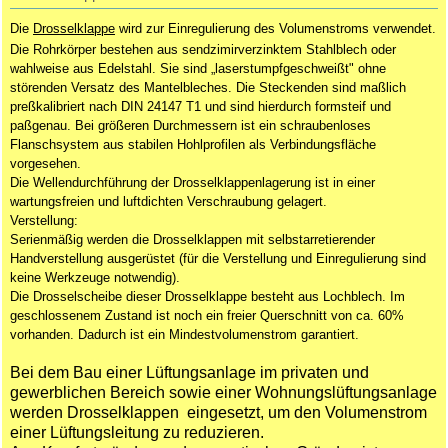
Die
Drosselklappe
wird zur Einregulierung des Volumenstroms verwendet.
Die
Rohrkörper
bestehen aus sendzimirverzinktem Stahlblech oder
wahlweise aus Edelstahl. Sie sind „laserstumpfgeschweißt" ohne
störenden Versatz des Mantelbleches. Die Steckenden sind maßlich
preßkalibriert nach DIN 24147 T1 und sind hierdurch formsteif und
paßgenau. Bei größeren Durchmessern ist ein schraubenloses
Flanschsystem aus stabilen Hohlprofilen als Verbindungsfläche
vorgesehen.
Die Wellendurchführung der Drosselklappenlagerung ist in einer
wartungsfreien und luftdichten Verschraubung gelagert.
Verstellung:
Serienmäßig werden die
Drosselklappen
mit selbstarretierender
Handverstellung ausgerüstet (für die Verstellung und Einregulierung sind
keine Werkzeuge notwendig).
Die Drosselscheibe dieser Drosselklappe besteht aus Lochblech. Im
geschlossenem Zustand ist noch ein freier Querschnitt von ca. 60%
vorhanden. Dadurch ist ein Mindestvolumenstrom garantiert.
Bei dem Bau einer Lüftungsanlage im privaten und
gewerblichen Bereich sowie einer Wohnungslüftungsanlage
werden Drosselklappen eingesetzt, um den Volumenstrom
einer Lüftungsleitung zu reduzieren.