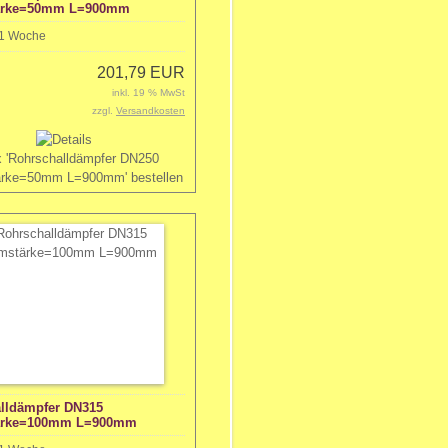
rke=50mm L=900mm
1 Woche
201,79 EUR
inkl. 19 % MwSt
zzgl.
Versandkosten
lldämpfer DN315
rke=100mm L=900mm