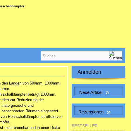
rschalldämpfer
Anmelden
E-Mail-Adresse:
n den Längen von 500mm, 1000mm,
erbar.
»
Neue Artikel
hrschalldämpfer
beträgt 1000mm.
Passwort:
rden zur Reduzierung der
Muffe f. Erdwärmetauscherrohr
tilatorgeräsche und
inkl. 2 Dichtungen
»
 benachbarten Räumen eingesetzt.
Rezensionen
28,32 EUR
von Rohrschalldämpfer ist effektiver
Passwort vergessen?
inkl. 19 % MwSt. zzgl.
mpfer.
Luftfilterbox DFB/400-G4
Versandkosten
BESTSELLER
st nicht brennbar und in einer Dicke