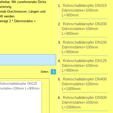
ferbar. Mit zunehmender Dicke
Rohrschalldämpfer DN315
uzierung.
Dämmstärke=100mm
Super Ware und
ende Durchmesser, Längen und
L=900mm
unschlagbarer Preis. Hier
lt werden.
stimmt die Qualität
eträgt 2 * Dämmstärke +
Rohrschalldämpfer DN200
Dämmstärke=100mm
L=900mm
Rohrschalldämpfer DN100
Dämmstärke=100mm
L=900mm
Rohrschalldämpfer DN125
Dämmstärke=100mm
L=900mm
Seiten:
1
Rohrschalldämpfer DN400
Dämmstärke=100mm
L=1000mm
Rohrschalldämpfer DN500
Dämmstärke=100mm
L=1000mm