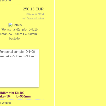
1 Woche
250,13 EUR
inkl. 19 % MwSt
zzgl.
Versandkosten
lldämpfer DN400
rke=50mm L=900mm
1 Woche