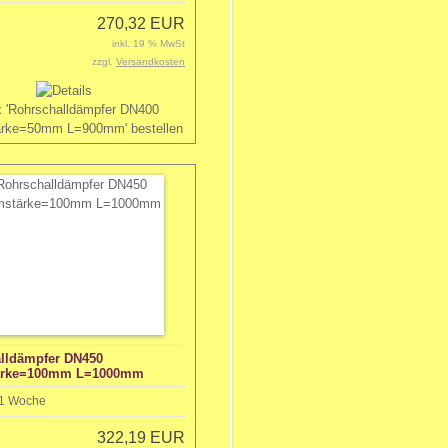
270,32 EUR
inkl. 19 % MwSt
zzgl.
Versandkosten
lldämpfer DN450
rke=100mm L=1000mm
1 Woche
322,19 EUR