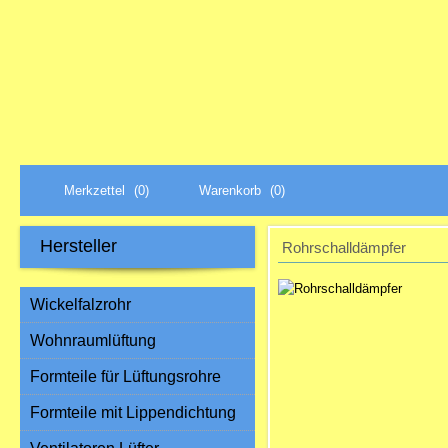
Merkzettel
(0)
Warenkorb
(0)
Hersteller
Rohrschalldämpfer
Wickelfalzrohr
Wohnraumlüftung
Formteile für Lüftungsrohre
Formteile mit Lippendichtung