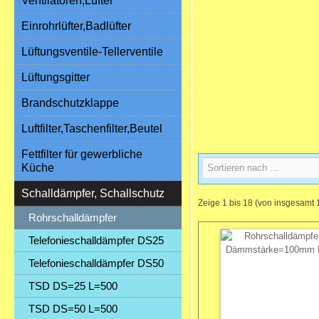
Ventilatoren,Lüfter
Einrohrlüfter,Badlüfter
Lüftungsventile-Tellerventile
Lüftungsgitter
Brandschutzklappe
Luftfilter,Taschenfilter,Beutel
Fettfilter für gewerbliche
Küche
Schalldämpfer, Schallschutz
Zeige
1
bis
18
(von insgesamt
Rohrschalldämpfer
Telefonieschalldämpfer DS25
Telefonieschalldämpfer DS50
TSD DS=25 L=500
TSD DS=50 L=500