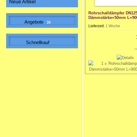
Neue Artikel
Rohrschalldämpfer DN12
Dämmstärke=50mm L=9
»
Angebote
Lieferzeit:
1 Woche
WICKELFALZROHR , Lüftungsrohr DN
140
Schnellkauf
z
Bitte geben Sie die Artikelnummer
aus unserem Katalog ein.
5,31 EUR
Sonderpreis
5,31 EUR pro m
inkl. 19 % MwSt. zzgl.
Versandkosten