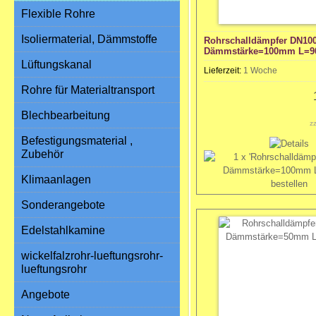
Flexible Rohre
Isoliermaterial, Dämmstoffe
Rohrschalldämpfer DN10
Dämmstärke=100mm L=
Lüftungskanal
Lieferzeit:
1 Woche
Rohre für Materialtransport
Blechbearbeitung
z
Befestigungsmaterial ,
Zubehör
Klimaanlagen
Sonderangebote
Edelstahlkamine
wickelfalzrohr-lueftungsrohr-
lueftungsrohr
Angebote