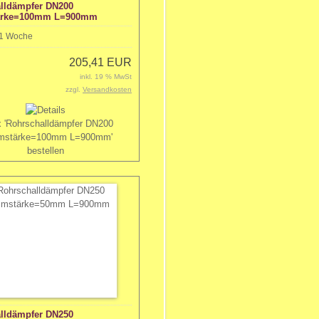
lldämpfer DN200
rke=100mm L=900mm
1 Woche
205,41 EUR
inkl. 19 % MwSt
zzgl.
Versandkosten
lldämpfer DN250