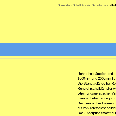
Startseite
»
Schalldämpfer, Schallschutz
»
Roh
Rohrschalldämpfer
sind i
1500mm und 2000mm lief
Die Standardlänge bei
Ro
Rundrohrschalldämpfer
we
Strömungsgeräusche, Ven
Geräuschübertragung von
Die Geräuschreduzierung 
als von Telefonieschalldä
Das Absorptionsmaterial i