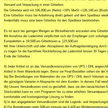
Versand und Verpackung in einer Gitterbox.
Die Gitterbox wird mit 106,00Euro (Netto) +19% MwSt =126,14Euro (Brutto
Eine Gitterbox muss bei Anlieferung direkt geleert und dem Spediteur wie
Andernfalls muss eine leere Gitterbox für den Spediteur bereitstehen.
Es ist auch bei geringen Mengen an Wickelfalzrohr anzuraten eine Gitterbo
Mit Annahme der Lademittel verpflichtet sich der Empfänger zum sofortige
Europaletten a- 19,50Euro Gitterboxen a- 123,50Euro
Mit Ihrer Unterschrift und oder- Akzeptieren der Auftragsbestätigung durc
zu tragen für die frachtfreie Rücklieferung der Lademittel binnen 30 Tagen
Ende der Gitterbox
4) Jeder Artikel ist an das Versandkostensystem von UPS / DHL angeschlo
Artikel in Ihren Warenkorb legen. Bevor sie Final-Bestellen sehen sie d
4a) Bei Bestellungen von Materialien die von UPS / DHL durch Volumen ode
die günstigste Variante in Absprache mit dem Kunden. In diesem Fall we
4b) Unsere Versandkosten sind so gestaffelt, dass sie den tatsächlichen
Stückzahlen kann es vom Programm her zu einer erhöhten Versandpauschale
komfortable und kostengünstige Lösung zu finden.
5) In den angegebenen Versandkosten sind die Logistik- und Verpackungsk
6)
Für Bestellungen unter 50Euro müssen wir 6,42Euro Mindermengenzusc