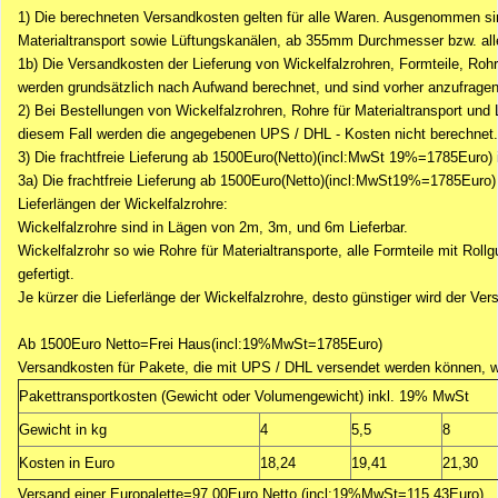
1) Die berechneten Versandkosten gelten für alle Waren. Ausgenommen sind
Materialtransport sowie Lüftungskanälen, ab 355mm Durchmesser bzw. al
1b) Die Versandkosten der Lieferung von Wickelfalzrohren, Formteile, R
werden
grundsätzlich nach Aufwand
berechnet, und sind
vorher
anzufragen
2) Bei Bestellungen von Wickelfalzrohren, Rohre für Materialtransport und 
diesem Fall werden die angegebenen UPS / DHL - Kosten nicht berechnet.
3) Die frachtfreie Lieferung ab
1500Euro(Netto)(incl:MwSt 19%=1785Euro)
3a) Die frachtfreie Lieferung ab
1500Euro(Netto)(incl:MwSt19%=1785Euro)
Lieferlängen der Wickelfalzrohre:
Wickelfalzrohre sind in Lägen von 2m, 3m, und 6m Lieferbar.
Wickelfalzrohr so wie Rohre für Materialtransporte, alle Formteile mit R
gefertigt.
Je kürzer die Lieferlänge der Wickelfalzrohre, desto günstiger wird der Ver
Ab 1500Euro Netto=Frei Haus(incl:19%MwSt=1785Euro)
Versandkosten für Pakete, die mit UPS / DHL versendet werden können, w
Pakettransportkosten (Gewicht oder Volumengewicht) inkl. 19% MwSt
Gewicht in kg
4
5,5
8
Kosten in Euro
18,24
19,41
21,30
Versand einer Europalette=97,00Euro Netto (incl:19%MwSt=115,43Euro)