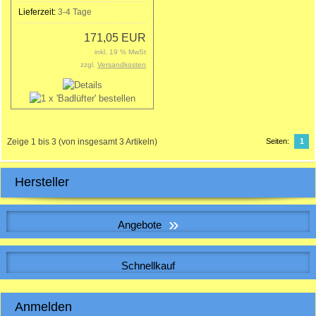
Lieferzeit:
3-4 Tage
171,05 EUR
inkl. 19 % MwSt
zzgl.
Versandkosten
Zeige
1
bis
3
(von insgesamt
3
Artikeln)
Seiten:
1
Hersteller
»
Angebote
WICKELFALZROHR , Lüftungsrohr DN 315
Schnellkauf
Bitte geben Sie die Artikelnummer aus unserem Katalog ein.
Anmelden
14,13 EUR
Sonderpreis