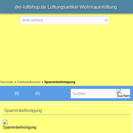
der-luftshop.de Lüftungsartikel Wohnraumlüftung
Startseite
»
Edelstahlkamine
»
Sparrenbefestigung
(0)
(0)
Sparrenbefestigung