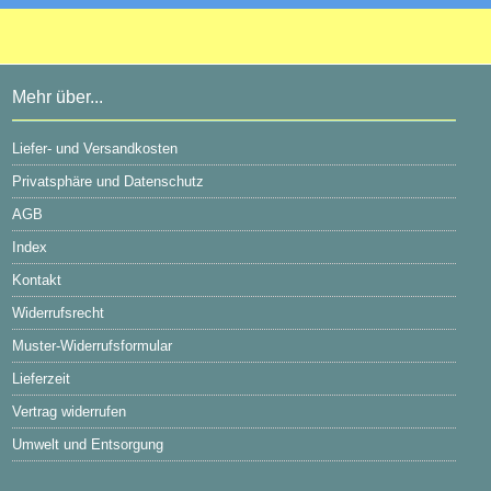
inkl. 19 % MwSt. zzgl.
Versandkosten
WICKELFALZROHR , Lüftungsrohr DN 315
Passwort vergessen?
Mehr über...
Gute Beratung schnelle lieferung freundlicher >Service
Liefer- und Versandkosten
Privatsphäre und Datenschutz
AGB
Index
Kontakt
Widerrufsrecht
Muster-Widerrufsformular
Lieferzeit
Vertrag widerrufen
Umwelt und Entsorgung