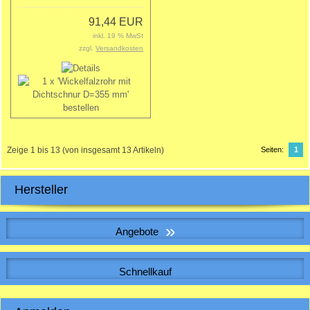
91,44 EUR
inkl. 19 % MwSt
zzgl.
Versandkosten
Zeige
1
bis
13
(von insgesamt
13
Artikeln)
Seiten:
1
Hersteller
»
Angebote
WICKELFALZROHR , Lüftungsrohr DN 250
Schnellkauf
Bitte geben Sie die Artikelnummer aus unserem Katalog ein.