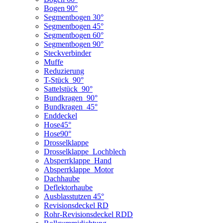
Bogen 90°
Segmentbogen 30°
Segmentbogen 45°
Segmentbogen 60°
Segmentbogen 90°
Steckverbinder
Muffe
Reduzierung
T-Stück_90°
Sattelstück_90°
Bundkragen_90°
Bundkragen_45°
Enddeckel
Hose45°
Hose90°
Drosselklappe
Drosselklappe_Lochblech
Absperrklappe_Hand
Absperrklappe_Motor
Dachhaube
Deflektorhaube
Ausblasstutzen 45°
Revisionsdeckel RD
Rohr-Revisionsdeckel RDD