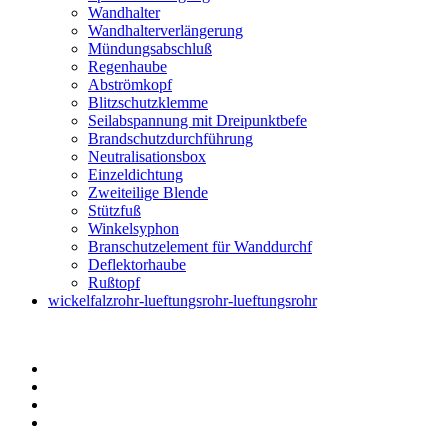
Wandhalter
Wandhalterverlängerung
Mündungsabschluß
Regenhaube
Abströmkopf
Blitzschutzklemme
Seilabspannung mit Dreipunktbefe
Brandschutzdurchführung
Neutralisationsbox
Einzeldichtung
Zweiteilige Blende
Stützfuß
Winkelsyphon
Branschutzelement für Wanddurchf
Deflektorhaube
Rußtopf
wickelfalzrohr-lueftungsrohr-lueftungsrohr