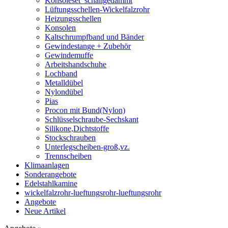
Konsoleset_schallgedämmt
Lüftungsschellen-Wickelfalzrohr
Heizungsschellen
Konsolen
Kaltschrumpfband und Bänder
Gewindestange + Zubehör
Gewindemuffe
Arbeitshandschuhe
Lochband
Metalldübel
Nylondübel
Pias
Procon mit Bund(Nylon)
Schlüsselschraube-Sechskant
Silikone,Dichtstoffe
Stockschrauben
Unterlegscheiben-groß,vz.
Trennscheiben
Klimaanlagen
Sonderangebote
Edelstahlkamine
wickelfalzrohr-lueftungsrohr-lueftungsrohr
Angebote
Neue Artikel