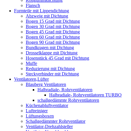
Rollgummidichtung
Flansch
Formteile mit Lippendichtung
Abzweig mit Dichtung
Bogen 15 Grad mit Dichtung
Bogen 30 Grad mit Dichtung
Bogen 45 Grad mit Dichtung
Bogen 60 Grad mit Dichtung
Bogen 90 Grad mit Dichtung
Bundkragen mit Dichtung
Drosselklappe mit Dichtung
Hosenstück 45 Grad mit Dichtung
Muffe
Reduzierung mit Dichtung
Steckverbinder mit Dichtung
Ventilatoren,Lüfter
Blauberg Ventilatoren
Halbradiale- Rohrventilatoren
Halbradiale- Rohrventilatoren TURBO
schallgedämmte Rohrventilatoren
Küchenabluftventilator
Luftreiniger
Lüftungsboxen
Schallgedämmter Rohrventilator
Ventilator-Drehzahlsteller