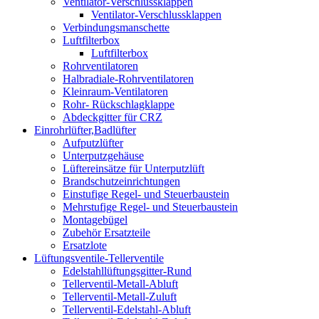
Ventilator-Verschlussklappen
Ventilator-Verschlussklappen
Verbindungsmanschette
Luftfilterbox
Luftfilterbox
Rohrventilatoren
Halbradiale-Rohrventilatoren
Kleinraum-Ventilatoren
Rohr- Rückschlagklappe
Abdeckgitter für CRZ
Einrohrlüfter,Badlüfter
Aufputzlüfter
Unterputzgehäuse
Lüftereinsätze für Unterputzlüft
Brandschutzeinrichtungen
Einstufige Regel- und Steuerbaustein
Mehrstufige Regel- und Steuerbaustein
Montagebügel
Zubehör Ersatzteile
Ersatzlote
Lüftungsventile-Tellerventile
Edelstahllüftungsgitter-Rund
Tellerventil-Metall-Abluft
Tellerventil-Metall-Zuluft
Tellerventil-Edelstahl-Abluft