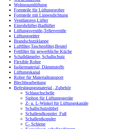
Wohnraumlüftung
Formteile für Lüftungsrohre
Formteile mit Lippendichtung
Ventilatoren,Lüfter
Einrohrlüfter,Badlüfter
Lüftungsventile-Tellerventile
Lüftungsgitter
Brandschutzklappe
Luftfilter,Taschenfilter,Beutel
Fettfilter für gewerbliche Küche
Schalldämpfer, Schallschutz
Flexible Rohre
Isoliermaterial, Dämmstoffe
Lüftungskanal
Rohre für Materialtransport
Blechbearbeitung
Befestigungsmaterial , Zubehör
Schlauchschelle
Siphon für Lüftungsgeräte
Z- u. L-Winkel für Lüftungskanäle
Schallschutzdübel
Schallendkoppler_Fuß
Schallentkoppler
C- Schiene