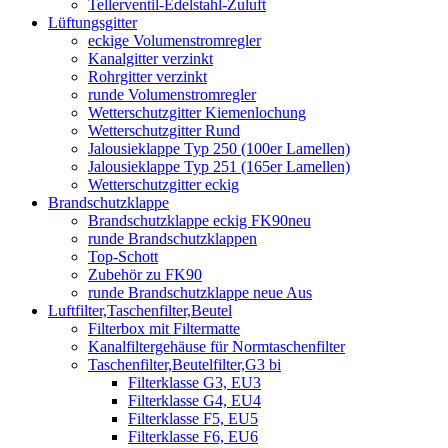
Tellerventil-Edelstahl-Zuluft
Lüftungsgitter
eckige Volumenstromregler
Kanalgitter verzinkt
Rohrgitter verzinkt
runde Volumenstromregler
Wetterschutzgitter Kiemenlochung
Wetterschutzgitter Rund
Jalousieklappe Typ 250 (100er Lamellen)
Jalousieklappe Typ 251 (165er Lamellen)
Wetterschutzgitter eckig
Brandschutzklappe
Brandschutzklappe eckig FK90neu
runde Brandschutzklappen
Top-Schott
Zubehör zu FK90
runde Brandschutzklappe neue Aus
Luftfilter,Taschenfilter,Beutel
Filterbox mit Filtermatte
Kanalfiltergehäuse für Normtaschenfilter
Taschenfilter,Beutelfilter,G3 bi
Filterklasse G3, EU3
Filterklasse G4, EU4
Filterklasse F5, EU5
Filterklasse F6, EU6