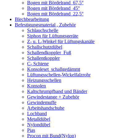
Bogen mit Bördelrand_67,5°
Bogen mit Bördelrand_45°
Bogen mit Bördelrand_22,5°
Blechbearbeitung
Befestigungsmaterial , Zubehör
Schlauchschelle
Siphon für Lüftungsgeräte
Z- u. L-Winkel für Lüftungskanäle
Schallschutzdübel
Schallendkoppler_Fuß
Schallentkoppler
C- Schiene
Konsoleset_schallgedämmt
Lüftungsschellen-Wickelfalzrohr
Heizungsschellen
Konsolen
Kaltschrumpfband und Bänder
Gewindestange + Zubehör
Gewindemuffe
Arbeitshandschuhe
Lochband
Metalldübel
Nylondübel
Pias
Procon mit Bund(Nylon)