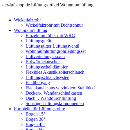
der-luftshop.de Lüftungsartikel Wohnraumlüftung
Wickelfalzrohr
Wickelfalzrohr mit Dichtschnur
Wohnraumlüftung
Einzelraumlüfter mit WRG
Lüftungsgerät
Lüftungsgitter Lüftungsventil
Wohnraumlüftungrohrleitungsset
Luftverteilungsboxen
Erdwärmetauscher
Lüftungsschalldämpfer
Flexibles Akustikisolierschlauch
Lüftungsschlauchsysten
Eckübergang
Flachkanäle aus verzinktem Stahlblech
Decken-, Wandanschlußkasten
Dach -, Wanddurchführung
Sonstige Lüftungskomponenten
Formteile für Lüftungsrohre
Bogen 15°
Bogen 30°
Bogen 45°
Bogen 60°