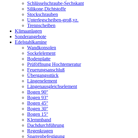
Schlüsselschraube-Sechskant
Silikone,Dichtstoffe
Stockschrauben
Unterlegscheiben-groß,vz.
Trennscheiben
Klimaanlagen
Sonderangebote
Edelstahlkamine
Wandkonsolen
Sockelelement
Bodenplatte
Prüföffnung Hochtemeratur
Feuerungsanschluß
Übergangsstück
Längenelement
Längenausgleichselement
Bogen 90°
Bogen 93°
Bogen 45°
Bogen 30°
Bogen 15°
Klemmband
Dachdurchführung
Regenkragen
Sparrenbefestigung