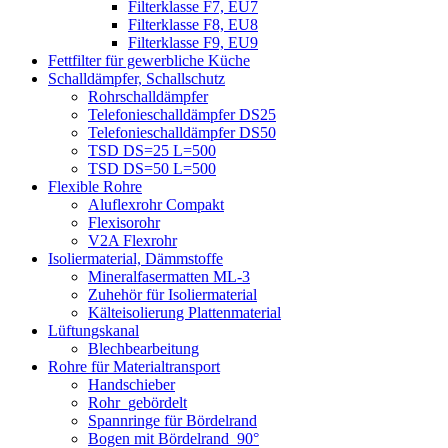
Filterklasse F7, EU7
Filterklasse F8, EU8
Filterklasse F9, EU9
Fettfilter für gewerbliche Küche
Schalldämpfer, Schallschutz
Rohrschalldämpfer
Telefonieschalldämpfer DS25
Telefonieschalldämpfer DS50
TSD DS=25 L=500
TSD DS=50 L=500
Flexible Rohre
Aluflexrohr Compakt
Flexisorohr
V2A Flexrohr
Isoliermaterial, Dämmstoffe
Mineralfasermatten ML-3
Zuhehör für Isoliermaterial
Kälteisolierung Plattenmaterial
Lüftungskanal
Blechbearbeitung
Rohre für Materialtransport
Handschieber
Rohr_gebördelt
Spannringe für Bördelrand
Bogen mit Bördelrand_90°