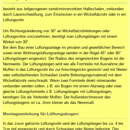
besteht aus tiefgezogenen sendzimirverzinkten Halbschalen, verbunden
durch Laserschweißung, zum Einstecken in ein Wickelfalzrohr oder in ein
Lüftungsrohr.
Um Richtungsänderung von 30° an Wickelfalzrohrleitungen oder
Lüftungsrohre vorzunehmen, benötigt man Lüftungsbögen mit einem
Winkel von 30°.
Bei dem Bau einer Lüftungsanlage im privaten und gewerblichen Bereich
sowie einer Wohnungslüftungsanlage werden in der Regel 45° oder 90°
Lüftungsbogen eingesetzt. Der Radius des eingesteckten Bogens ist die
Nennweite. Der Lüftungsbogen wird wie alle Formteile mit Ausnahme der
Muffen in das Lüftungsrohr bis zur Anschlagsicke gesteckt und mit Nieten
oder selbstbohrenden Schrauben (siehe Befestigungsmaterial) mit dem
Wickelfalzrohr verschraubt. Wenn zwei Formteile direkt miteinander
verbunden werden sollen, z.B. ein Bogen mit einem Abzweig oder zwei
gleiche Lüftungsformteile z.B. Lüftungsbogen mit Lüftungsbogen,
benötigen Sie als Verbinder
Muffen
. Der Außendurchmesser des
Lüftungsbogens ist ca. 2mm kleiner als das Nennmaß.
Montageanleitung für Lüftungsbogen:
In das zuvor gekürzte Lüftungsrohr wird der Lüftungsbogen bis ca. 4 bis
7cm tief eingesteckt und durch Schrauben oder Nieten befestigt. Das