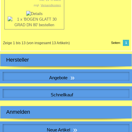
zzgl.
Versandkosten
Zeige
1
bis
13
(von insgesamt
13
Artikeln)
Seiten:
1
Hersteller
»
Angebote
WICKELFALZROHR , Lüftungsrohr DN 280
Schnellkauf
Bitte geben Sie die Artikelnummer aus unserem Katalog ein.
Anmelden
9,85 EUR
Sonderpreis
9,85 EUR pro m
E-Mail-Adresse:
inkl. 19 % MwSt. zzgl.
Versandkosten
»
Neue Artikel