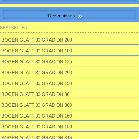
Passwort:
S&P SILENT-100 CHZ VISUAL Kleinraum-Ventilatator, Feuchte, LED
»
Rezensionen
BESTSELLER
Luftfilterbox DFB/400-G4
Passwort vergessen?
195,23 EUR
BOGEN GLATT 30 GRAD DN 200
inkl. 19 % MwSt. zzgl.
Versandkosten
BOGEN GLATT 30 GRAD DN 100
Super Ware und unschlagbarer Preis. Hier stimmt die Qualität
BOGEN GLATT 30 GRAD DN 125
BOGEN GLATT 30 GRAD DN 250
BOGEN GLATT 30 GRAD DN 150
BOGEN GLATT 30 GRAD DN 80
BOGEN GLATT 30 GRAD DN 300
BOGEN GLATT 30 GRAD DN 160
BOGEN GLATT 30 GRAD DN 180
BOGEN GLATT 30 GRAD DN 315