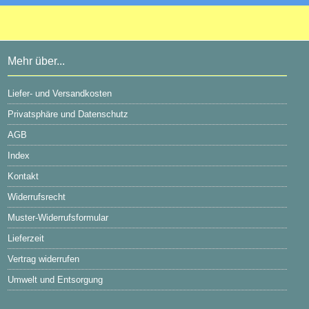
WICKELFALZROHR , Lüftungsrohr DN 315
Passwort vergessen?
195,23 EUR
inkl. 19 % MwSt. zzgl.
Versandkosten
Mehr über...
Gute Beratung schnelle lieferung freundlicher >Service
Liefer- und Versandkosten
Privatsphäre und Datenschutz
AGB
Index
Kontakt
Widerrufsrecht
Muster-Widerrufsformular
Lieferzeit
Vertrag widerrufen
Umwelt und Entsorgung