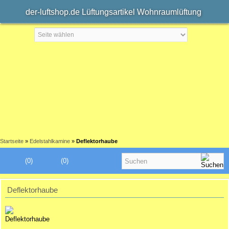
der-luftshop.de Lüftungsartikel Wohnraumlüftung
Startseite
»
Edelstahlkamine
»
Deflektorhaube
(0)
(0)
Deflektorhaube