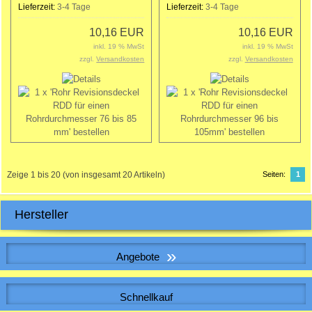
Lieferzeit:
3-4 Tage
Lieferzeit:
3-4 Tage
10,16 EUR
10,16 EUR
inkl. 19 % MwSt
inkl. 19 % MwSt
zzgl.
Versandkosten
zzgl.
Versandkosten
Zeige
1
bis
20
(von insgesamt
20
Artikeln)
Seiten:
1
Hersteller
»
Angebote
WICKELFALZROHR , Lüftungsrohr DN 280
Schnellkauf