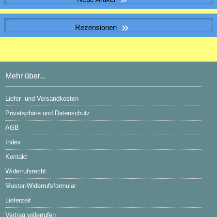
Passwort:
Muffe f. Erdwärmetauscherrohr inkl. 2 Dichtungen
»
Rezensionen
28,32 EUR
inkl. 19 % MwSt. zzgl.
Versandkosten
Luftfilterbox DFB/400-G4
Passwort vergessen?
Mehr über...
Super Ware und unschlagbarer Preis. Hier stimmt die Qualität
Liefer- und Versandkosten
Privatsphäre und Datenschutz
AGB
Index
Kontakt
Widerrufsrecht
Muster-Widerrufsformular
Lieferzeit
Vertrag widerrufen