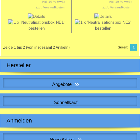
inkl. 19 % MwSt
inkl. 19 % MwSt
zzgl.
Versandkosten
zzgl.
Versandkosten
Zeige
1
bis
2
(von insgesamt
2
Artikeln)
Seiten:
1
Hersteller
»
Angebote
WICKELFALZROHR , Lüftungsrohr DN 150
Schnellkauf
Bitte geben Sie die Artikelnummer aus unserem Katalog ein.
Anmelden
5,42 EUR
Sonderpreis
5,42 EUR pro m
E-Mail-Adresse:
inkl. 19 % MwSt. zzgl.
Versandkosten
»
Neue Artikel