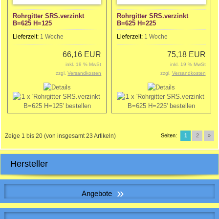
Rohrgitter SRS.verzinkt
Rohrgitter SRS.verzinkt
B=625 H=125
B=625 H=225
Lieferzeit:
1 Woche
Lieferzeit:
1 Woche
66,16 EUR
75,18 EUR
inkl. 19 % MwSt
inkl. 19 % MwSt
zzgl.
Versandkosten
zzgl.
Versandkosten
Zeige
1
bis
20
(von insgesamt
23
Artikeln)
Seiten:
1
2
»
Hersteller
»
Angebote
WICKELFALZROHR , Lüftungsrohr DN 160