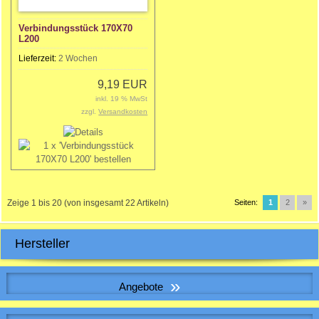
Verbindungsstück 170X70
L200
Lieferzeit:
2 Wochen
9,19 EUR
inkl. 19 % MwSt
zzgl.
Versandkosten
Zeige
1
bis
20
(von insgesamt
22
Artikeln)
Seiten:
1
2
»
Hersteller
»
Angebote
WICKELFALZROHR , Lüftungsrohr DN 140