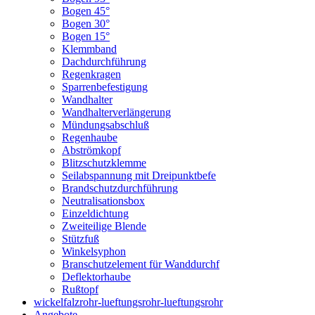
Bogen 45°
Bogen 30°
Bogen 15°
Klemmband
Dachdurchführung
Regenkragen
Sparrenbefestigung
Wandhalter
Wandhalterverlängerung
Mündungsabschluß
Regenhaube
Abströmkopf
Blitzschutzklemme
Seilabspannung mit Dreipunktbefe
Brandschutzdurchführung
Neutralisationsbox
Einzeldichtung
Zweiteilige Blende
Stützfuß
Winkelsyphon
Branschutzelement für Wanddurchf
Deflektorhaube
Rußtopf
wickelfalzrohr-lueftungsrohr-lueftungsrohr
Angebote