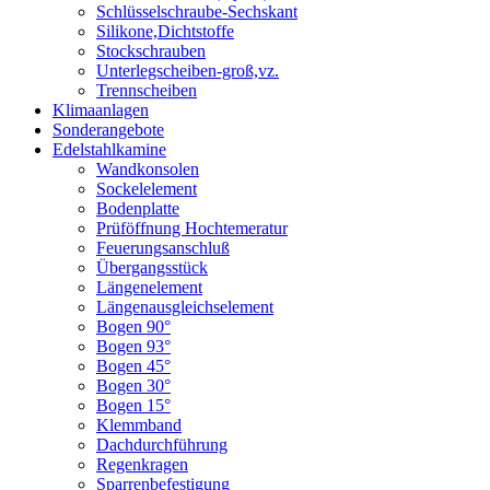
Schlüsselschraube-Sechskant
Silikone,Dichtstoffe
Stockschrauben
Unterlegscheiben-groß,vz.
Trennscheiben
Klimaanlagen
Sonderangebote
Edelstahlkamine
Wandkonsolen
Sockelelement
Bodenplatte
Prüföffnung Hochtemeratur
Feuerungsanschluß
Übergangsstück
Längenelement
Längenausgleichselement
Bogen 90°
Bogen 93°
Bogen 45°
Bogen 30°
Bogen 15°
Klemmband
Dachdurchführung
Regenkragen
Sparrenbefestigung