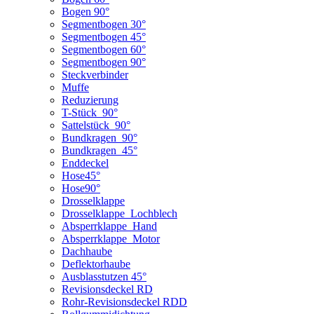
Bogen 90°
Segmentbogen 30°
Segmentbogen 45°
Segmentbogen 60°
Segmentbogen 90°
Steckverbinder
Muffe
Reduzierung
T-Stück_90°
Sattelstück_90°
Bundkragen_90°
Bundkragen_45°
Enddeckel
Hose45°
Hose90°
Drosselklappe
Drosselklappe_Lochblech
Absperrklappe_Hand
Absperrklappe_Motor
Dachhaube
Deflektorhaube
Ausblasstutzen 45°
Revisionsdeckel RD
Rohr-Revisionsdeckel RDD