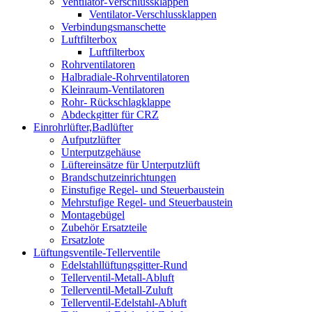
Ventilator-Verschlussklappen
Ventilator-Verschlussklappen
Verbindungsmanschette
Luftfilterbox
Luftfilterbox
Rohrventilatoren
Halbradiale-Rohrventilatoren
Kleinraum-Ventilatoren
Rohr- Rückschlagklappe
Abdeckgitter für CRZ
Einrohrlüfter,Badlüfter
Aufputzlüfter
Unterputzgehäuse
Lüftereinsätze für Unterputzlüft
Brandschutzeinrichtungen
Einstufige Regel- und Steuerbaustein
Mehrstufige Regel- und Steuerbaustein
Montagebügel
Zubehör Ersatzteile
Ersatzlote
Lüftungsventile-Tellerventile
Edelstahllüftungsgitter-Rund
Tellerventil-Metall-Abluft
Tellerventil-Metall-Zuluft
Tellerventil-Edelstahl-Abluft