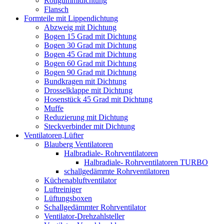
Rollgummidichtung
Flansch
Formteile mit Lippendichtung
Abzweig mit Dichtung
Bogen 15 Grad mit Dichtung
Bogen 30 Grad mit Dichtung
Bogen 45 Grad mit Dichtung
Bogen 60 Grad mit Dichtung
Bogen 90 Grad mit Dichtung
Bundkragen mit Dichtung
Drosselklappe mit Dichtung
Hosenstück 45 Grad mit Dichtung
Muffe
Reduzierung mit Dichtung
Steckverbinder mit Dichtung
Ventilatoren,Lüfter
Blauberg Ventilatoren
Halbradiale- Rohrventilatoren
Halbradiale- Rohrventilatoren TURBO
schallgedämmte Rohrventilatoren
Küchenabluftventilator
Luftreiniger
Lüftungsboxen
Schallgedämmter Rohrventilator
Ventilator-Drehzahlsteller