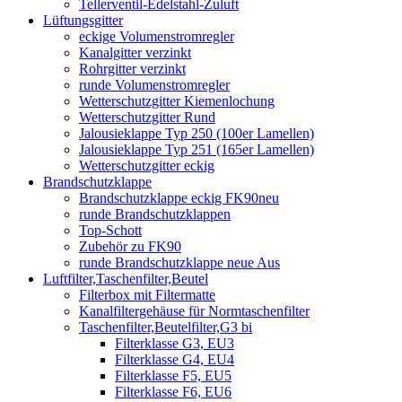
Tellerventil-Edelstahl-Zuluft
Lüftungsgitter
eckige Volumenstromregler
Kanalgitter verzinkt
Rohrgitter verzinkt
runde Volumenstromregler
Wetterschutzgitter Kiemenlochung
Wetterschutzgitter Rund
Jalousieklappe Typ 250 (100er Lamellen)
Jalousieklappe Typ 251 (165er Lamellen)
Wetterschutzgitter eckig
Brandschutzklappe
Brandschutzklappe eckig FK90neu
runde Brandschutzklappen
Top-Schott
Zubehör zu FK90
runde Brandschutzklappe neue Aus
Luftfilter,Taschenfilter,Beutel
Filterbox mit Filtermatte
Kanalfiltergehäuse für Normtaschenfilter
Taschenfilter,Beutelfilter,G3 bi
Filterklasse G3, EU3
Filterklasse G4, EU4
Filterklasse F5, EU5
Filterklasse F6, EU6