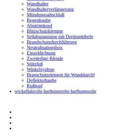
Wandhalter
Wandhalterverlängerung
Mündungsabschluß
Regenhaube
Abströmkopf
Blitzschutzklemme
Seilabspannung mit Dreipunktbefe
Brandschutzdurchführung
Neutralisationsbox
Einzeldichtung
Zweiteilige Blende
Stützfuß
Winkelsyphon
Branschutzelement für Wanddurchf
Deflektorhaube
Rußtopf
wickelfalzrohr-lueftungsrohr-lueftungsrohr