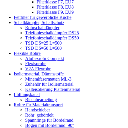
Filterklasse F7, EU7
Filterklasse F8, EU8
Filterklasse F9, EU9
Fettfilter für gewerbliche Küche
Schalldämpfer, Schallschutz
Rohrschalldämpfer
Telefonieschalldämpfer DS25
Telefonieschalldämpfer DS50
TSD DS=25 L=500
TSD DS=50 L=500
Flexible Rohre
Aluflexrohr Compakt
Flexisorohr
V2A Flexrohr
Isoliermaterial, Dämmstoffe
Mineralfasermatten ML-3
Zuhehör für Isoliermaterial
Kälteisolierung Plattenmaterial
Lüftungskanal
Blechbearbeitung
Rohre für Materialtransport
Handschieber
Rohr_gebördelt
Spannringe für Bördelrand
Bogen mit Bördelrand_90°