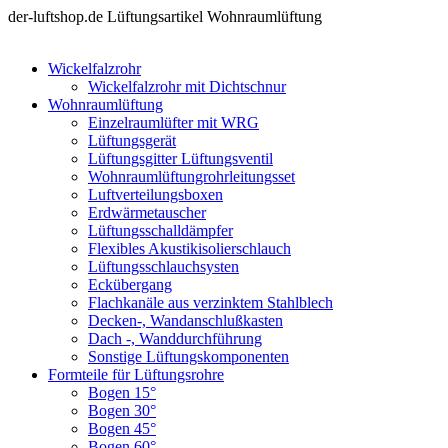
der-luftshop.de Lüftungsartikel Wohnraumlüftung
Wickelfalzrohr
Wickelfalzrohr mit Dichtschnur
Wohnraumlüftung
Einzelraumlüfter mit WRG
Lüftungsgerät
Lüftungsgitter Lüftungsventil
Wohnraumlüftungrohrleitungsset
Luftverteilungsboxen
Erdwärmetauscher
Lüftungsschalldämpfer
Flexibles Akustikisolierschlauch
Lüftungsschlauchsysten
Eckübergang
Flachkanäle aus verzinktem Stahlblech
Decken-, Wandanschlußkasten
Dach -, Wanddurchführung
Sonstige Lüftungskomponenten
Formteile für Lüftungsrohre
Bogen 15°
Bogen 30°
Bogen 45°
Bogen 60°