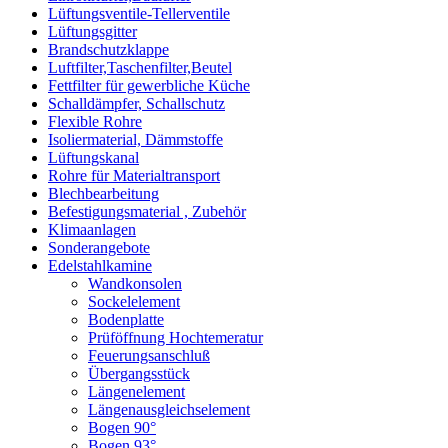
Lüftungsventile-Tellerventile
Lüftungsgitter
Brandschutzklappe
Luftfilter,Taschenfilter,Beutel
Fettfilter für gewerbliche Küche
Schalldämpfer, Schallschutz
Flexible Rohre
Isoliermaterial, Dämmstoffe
Lüftungskanal
Rohre für Materialtransport
Blechbearbeitung
Befestigungsmaterial , Zubehör
Klimaanlagen
Sonderangebote
Edelstahlkamine
Wandkonsolen
Sockelelement
Bodenplatte
Prüföffnung Hochtemeratur
Feuerungsanschluß
Übergangsstück
Längenelement
Längenausgleichselement
Bogen 90°
Bogen 93°