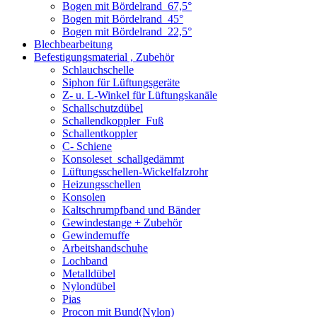
Bogen mit Bördelrand_67,5°
Bogen mit Bördelrand_45°
Bogen mit Bördelrand_22,5°
Blechbearbeitung
Befestigungsmaterial , Zubehör
Schlauchschelle
Siphon für Lüftungsgeräte
Z- u. L-Winkel für Lüftungskanäle
Schallschutzdübel
Schallendkoppler_Fuß
Schallentkoppler
C- Schiene
Konsoleset_schallgedämmt
Lüftungsschellen-Wickelfalzrohr
Heizungsschellen
Konsolen
Kaltschrumpfband und Bänder
Gewindestange + Zubehör
Gewindemuffe
Arbeitshandschuhe
Lochband
Metalldübel
Nylondübel
Pias
Procon mit Bund(Nylon)