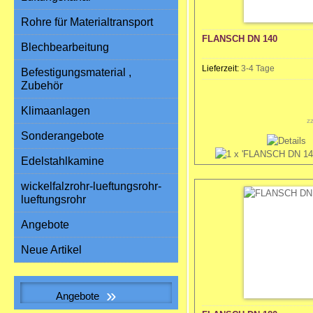
Rohre für Materialtransport
FLANSCH DN 140
Blechbearbeitung
Lieferzeit:
3-4 Tage
Befestigungsmaterial ,
Zubehör
Klimaanlagen
z
Sonderangebote
Edelstahlkamine
wickelfalzrohr-lueftungsrohr-
lueftungsrohr
Angebote
Neue Artikel
»
Angebote