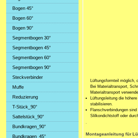
Bogen 45°
Bogen 60°
Bogen 90°
Segmentbogen 30°
Segmentbogen 45°
Segmentbogen 60°
Segmentbogen 90°
Steckverbinder
Lüftungsformteil möglich, 
Bei Materialtransport, Sch
Muffe
Materialtransport verwenden
Reduzierung
Lüftungsleitung die höhere
stabilisieren.
T-Stück_90°
Flanschverbindungen sind 
Slilkondichtstoff oder du
Sattelstück_90°
.
Bundkragen_90°
Montageanleitung für L
Bundkragen_45°