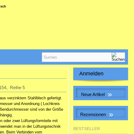
nsch
Anmelden
E-Mail-Adresse:
154, Reihe 5
»
Neue Artikel
aus verzinktem Stahlblech gefertigt.
Passwort:
hmesser und Anordnung ( Lochkreis
Muffe f. Erdwärmetauscherrohr
Außendurchmesser sind von der Größe
inkl. 2 Dichtungen
»
Rezensionen
hängig.
28,32 EUR
n oder zwei Lüftungsformteile mit
Passwort vergessen?
inkl. 19 % MwSt. zzgl.
BOGEN GLATT 90 GRAD DN
rwendet man in der Lüftungstechnik
Versandkosten
BESTSELLER
112
fen. Beim Verbinden vom