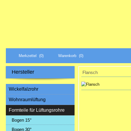
Merkzettel
(0)
Warenkorb
(0)
Hersteller
Flansch
Wickelfalzrohr
Wohnraumlüftung
Formteile für Lüftungsrohre
Bogen 15°
Bogen 30°