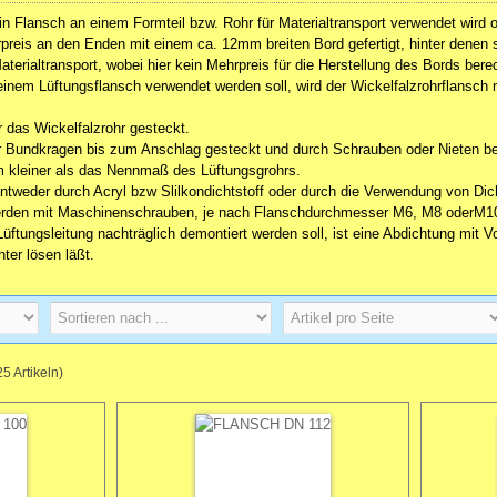
 Flansch an einem Formteil bzw. Rohr für Materialtransport verwendet wird o
reis an den Enden mit einem ca. 12mm breiten Bord gefertigt, hinter denen si
aterialtransport, wobei hier kein Mehrpreis für die Herstellung des Bords bere
einem Lüftungsflansch verwendet werden soll, wird der Wickelfalzrohrflansc
r das Wickelfalzrohr gesteckt.
der Bundkragen bis zum Anschlag gesteckt und durch Schrauben oder Nieten 
 kleiner als das Nennmaß des Lüftungsgrohrs.
ntweder durch Acryl bzw Slilkondichtstoff oder durch die Verwendung von Dic
erden mit Maschinenschrauben, je nach Flanschdurchmesser M6, M8 oderM10 
tungsleitung nachträglich demontiert werden soll, ist eine Abdichtung mit V
ter lösen läßt.
25
Artikeln)