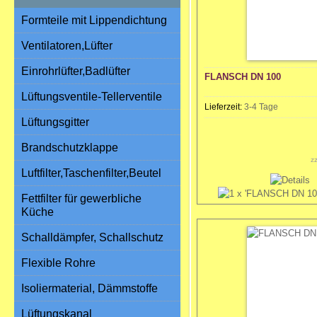
Formteile mit Lippendichtung
Ventilatoren,Lüfter
Einrohrlüfter,Badlüfter
FLANSCH DN 100
Lüftungsventile-Tellerventile
Lieferzeit:
3-4 Tage
Lüftungsgitter
Brandschutzklappe
z
Luftfilter,Taschenfilter,Beutel
Fettfilter für gewerbliche
Küche
Schalldämpfer, Schallschutz
Flexible Rohre
Isoliermaterial, Dämmstoffe
Lüftungskanal