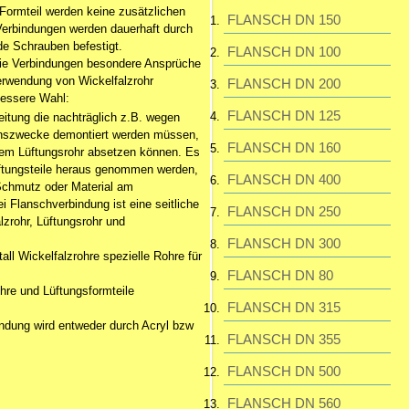
 Formteil werden keine zusätzlichen
FLANSCH DN 150
 Verbindungen werden dauerhaft durch
de Schrauben befestigt.
FLANSCH DN 100
 die Verbindungen besondere Ansprüche
zzgl. Kanal lt Angebot p.
Verwendung von Wickelfalzrohr
FLANSCH DN 200
email: mit Lieferavis
bessere Wahl:
Spedition
FLANSCH DN 125
eitung die nachträglich z.B. wegen
onszwecke demontiert werden müssen,
FLANSCH DN 160
dem Lüftungsrohr absetzen können. Es
üftungsteile heraus genommen werden,
FLANSCH DN 400
chmutz oder Material am
ei Flanschverbindung ist eine seitliche
FLANSCH DN 250
zrohr, Lüftungsrohr und
FLANSCH DN 300
ll Wickelfalzrohre spezielle Rohre für
FLANSCH DN 80
hre und Lüftungsformteile
FLANSCH DN 315
indung wird entweder durch Acryl bzw
FLANSCH DN 355
FLANSCH DN 500
FLANSCH DN 560