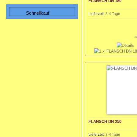
FLANSCH DN 180
WICKELFALZROHR , Lüftungsrohr DN
280
Schnellkauf
Lieferzeit:
3-4 Tage
Bitte geben Sie die Artikelnummer
aus unserem Katalog ein.
9,85 EUR
Sonderpreis
z
9,85 EUR pro m
inkl. 19 % MwSt. zzgl.
Versandkosten
FLANSCH DN 250
Lieferzeit:
3-4 Tage