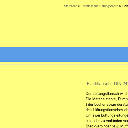
Startseite
»
Formteile für Lüftungsrohre
»
Fla
Flachflansch, DIN 24
Der Lüftungsflansch wird 
Die Materialstärke, Durc
) der Löcher sowie der 
des Lüftungsflansches ab
Um zwei Lüftungsleitunge
einander zu verbinden ve
Steckverbinder bzw. Muf