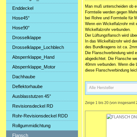
Man muß unterscheiden ob ein
Enddeckel
Formteile werden gegen Mehrp
Hose45°
bei Rohre und Formteile für M
Wenn ein Wickelfalzrohr mit 
Hose90°
Wickelfalzrohr verbunden.
Der Lüftungsflansch wird übe
Drosselklappe
In das Wickelfalzrohr wird 
Drosselklappe_Lochblech
des Bundkragens ist ca. 2mm
Die Flanschverbindung wird e
Absperrklappe_Hand
abgedichtet. Die Flansche w
40mm verbunden. Wenn die Lüf
Absperrklappe_Motor
diese Flanschverbindung leich
Dachhaube
Deflektorhaube
Ausblasstutzen 45°
Zeige
1
bis
20
(von insgesamt
Revisionsdeckel RD
Rohr-Revisionsdeckel RDD
Rollgummidichtung
Flansch