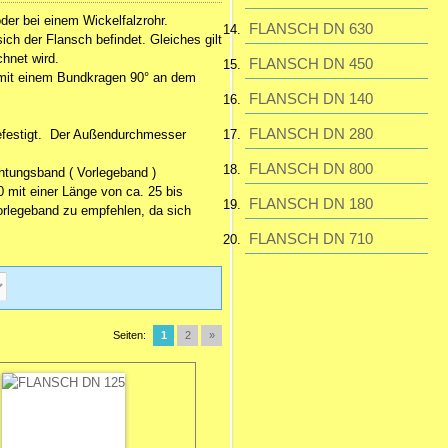
der bei einem Wickelfalzrohr.
FLANSCH DN 630
ch der Flansch befindet. Gleiches gilt
chnet wird.
FLANSCH DN 450
h mit einem Bundkragen 90° an dem
FLANSCH DN 140
FLANSCH DN 280
befestigt. Der Außendurchmesser
FLANSCH DN 800
htungsband ( Vorlegeband )
mit einer Länge von ca. 25 bis
FLANSCH DN 180
orlegeband zu empfehlen, da sich
FLANSCH DN 710
Seiten:
1
2
»