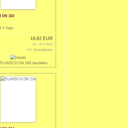
 DN 160
3-4 Tage
16,62 EUR
inkl. 19 % MwSt
zzgl.
Versandkosten