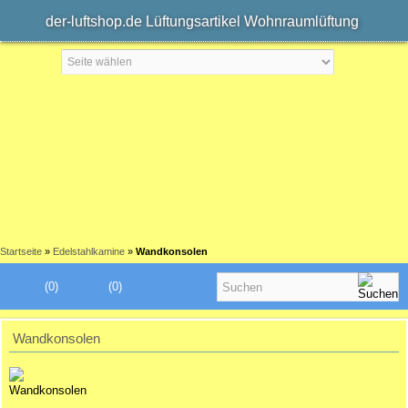
der-luftshop.de Lüftungsartikel Wohnraumlüftung
Startseite
»
Edelstahlkamine
»
Wandkonsolen
(0)
(0)
Wandkonsolen