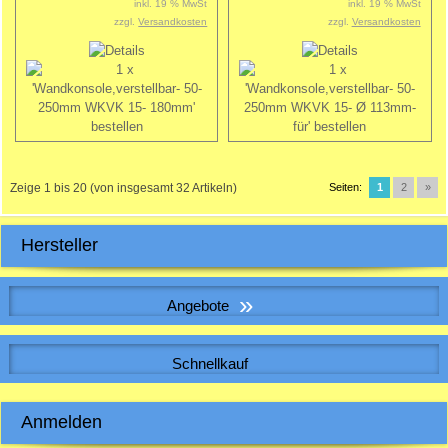
inkl. 19 % MwSt
inkl. 19 % MwSt
zzgl.
Versandkosten
zzgl.
Versandkosten
Zeige
1
bis
20
(von insgesamt
32
Artikeln)
Seiten:
1
2
»
Hersteller
»
Angebote
WICKELFALZROHR , Lüftungsrohr DN 200
Schnellkauf
Bitte geben Sie die Artikelnummer aus unserem Katalog ein.
Anmelden
7,02 EUR
Sonderpreis
7,02 EUR pro m