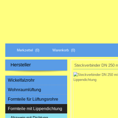
Merkzettel
(0)
Warenkorb
(0)
Hersteller
Steckverbinder DN 250 m
Wickelfalzrohr
Wohnraumlüftung
Formteile für Lüftungsrohre
Formteile mit Lippendichtung
Abzweig mit Dichtung