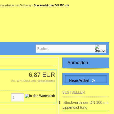
ckverbinder mit Dichtung
»
Steckverbinder DN 250 mit
Anmelden
E-Mail-Adresse:
6,87 EUR
»
Neue Artikel
inkl. 19 % MwSt. zzgl.
Versandkosten
Passwort:
Muffe f. Erdwärmetauscherrohr
BESTSELLER
inkl. 2 Dichtungen
28,32 EUR
Steckverbinder DN 100 mit
Passwort vergessen?
inkl. 19 % MwSt. zzgl.
Lippendichtung
Versandkosten