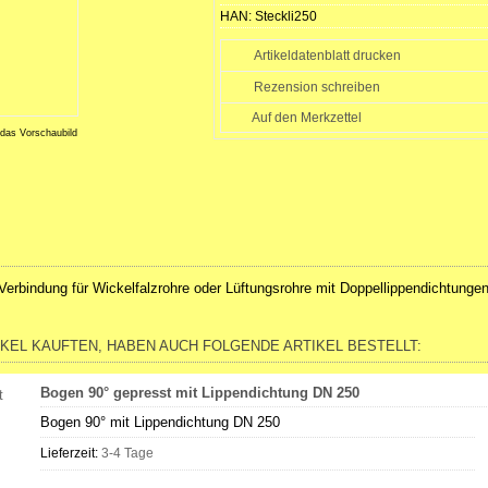
HAN:
Steckli250
Artikeldatenblatt drucken
Rezension schreiben
 das Vorschaubild
Verbindung für Wickelfalzrohre oder Lüftungsrohre mit Doppellippendichtunge
IKEL KAUFTEN, HABEN AUCH FOLGENDE ARTIKEL BESTELLT:
Bogen 90° gepresst mit Lippendichtung DN 250
Bogen 90° mit Lippendichtung DN 250
Lieferzeit:
3-4 Tage