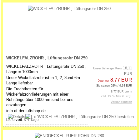
WICKELFALZROHR , Lüftungsrohr DN 250
WICKELFALZROHR , Lüftungsrohr DN 250 ,
18,11
Unser bisheriger Preis
Länge = 1000mm
EUR
Unser Wickelfalzrohr ist in 1, 2, 3und 6m
8,77 EUR
Jetzt nur
Länge lieferbar.
Sie sparen 52% / 9,34 EUR
Die Frachtkosten für
8,77 EUR pro m
Wickelfalzrohrlieferungen mit einer
inkl. 19 % MwSt. zzgl.
Rohrlänge über 1000mm sind bei uns
Versandkosten
anzufragen.
info at der-luftshop.de
Lieferzeit:
3-4 Tage