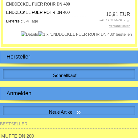
ENDDECKEL FUER ROHR DN 400
ENDDECKEL FUER ROHR DN 400
10,91 EUR
inkl. 19 % MwSt. zzgl.
Lieferzeit:
3-4 Tage
Versandkosten
Hersteller
Schnellkauf
Bitte geben Sie die Artikelnummer aus unserem Katalog ein.
Anmelden
E-Mail-Adresse:
»
Neue Artikel
Passwort:
BESTSELLER
Muffe f. Erdwärmetauscherrohr inkl. 2 Dichtungen
28,32 EUR
MUFFE DN 200
inkl. 19 % MwSt. zzgl.
Versandkosten