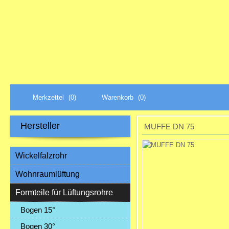
Merkzettel
(0)
Warenkorb
(0)
Hersteller
MUFFE DN 75
Wickelfalzrohr
Wohnraumlüftung
Formteile für Lüftungsrohre
Bogen 15°
Bogen 30°