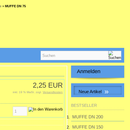
e
»
MUFFE DN 75
Anmelden
E-Mail-Adresse:
2,25 EUR
»
Neue Artikel
inkl. 19 % MwSt. zzgl.
Versandkosten
Passwort:
S&P SILENT-100 CHZ VISUAL
BESTSELLER
Kleinraum-Ventilatator, Feuchte,
LED
MUFFE DN 200
Passwort vergessen?
MUFFE DN 150