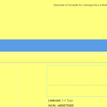
Startseite
»
Formteile für Lüftungsrohre
»
Muff
Lieferzeit:
3-4 Tage
Art.Nr.:
si66/075/0/0