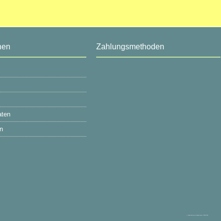
nen
Zahlungsmethoden
aten
n
mod
ified eCommerce Shopsoftware © 2009-2026