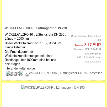
WICKELFALZROHR , Lüftungsrohr DN 250
WICKELFALZROHR , Lüftungsrohr DN 250 ,
18,11
Unser bisheriger Preis
Länge = 1000mm
EUR
Unser Wickelfalzrohr ist in 1, 2, 3und 6m
8,77 EUR
Jetzt nur
Länge lieferbar.
Sie sparen 52% / 9,34 EUR
Die Frachtkosten für
8,77 EUR pro m
Wickelfalzrohrlieferungen mit einer
inkl. 19 % MwSt. zzgl.
Rohrlänge über 1000mm sind bei uns
Versandkosten
anzufragen.
info at der-luftshop.de
Lieferzeit:
3-4 Tage