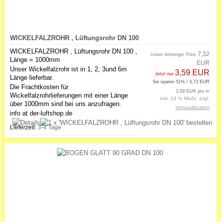
WICKELFALZROHR , Lüftungsrohr DN 100
WICKELFALZROHR , Lüftungsrohr DN 100 ,
7,32
Unser bisheriger Preis
Länge = 1000mm
EUR
Unser Wickelfalzrohr ist in 1, 2, 3und 6m
3,59 EUR
Jetzt nur
Länge lieferbar.
Sie sparen 51% / 3,73 EUR
Die Frachtkosten für
3,59 EUR pro m
Wickelfalzrohrlieferungen mit einer Länge
inkl. 19 % MwSt. zzgl.
über 1000mm sind bei uns anzufragen.
Versandkosten
info at der-luftshop.de
Lieferzeit:
3-4 Tage