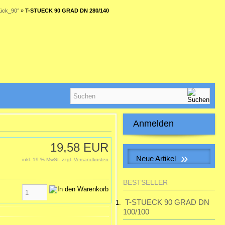
ück_90°
»
T-STUECK 90 GRAD DN 280/140
Anmelden
E-Mail-Adresse:
19,58 EUR
»
Neue Artikel
inkl. 19 % MwSt. zzgl.
Versandkosten
Passwort:
Muffe f. Erdwärmetauscherrohr
BESTSELLER
inkl. 2 Dichtungen
28,32 EUR
T-STUECK 90 GRAD DN
Passwort vergessen?
inkl. 19 % MwSt. zzgl.
100/100
Versandkosten