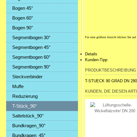
Bogen 45°
Bogen 60°
Bogen 90°
Segmentbogen 30°
Für eine größere Ansicht klicken Sie auf
Segmentbogen 45°
Details
Segmentbogen 60°
Kunden-Tipp
Segmentbogen 90°
PRODUKTBESCHREIBUNG
Steckverbinder
T-STUECK 90 GRAD DN 280
Muffe
KUNDEN, DIE DIESEN ART
Reduzierung
T-Stück_90°
Sattelstück_90°
Bundkragen_90°
Bundkragen_45°