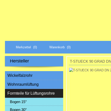
Merkzettel
(0)
Warenkorb
(0)
Hersteller
T-STUECK 90 GRAD DN 
Wickelfalzrohr
Wohnraumlüftung
Formteile für Lüftungsrohre
Bogen 15°
Bogen 30°