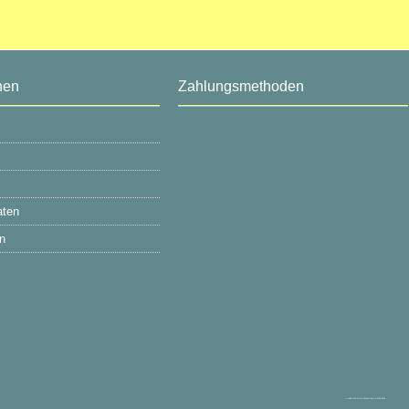
nen
Zahlungsmethoden
aten
n
mod
ified eCommerce Shopsoftware © 2009-2026