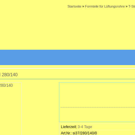
Startseite
»
Formteile für Lüftungsrohre
»
T-St
280/140
Lieferzeit:
3-4 Tage
Art.Nr.:
si37/280/140/0