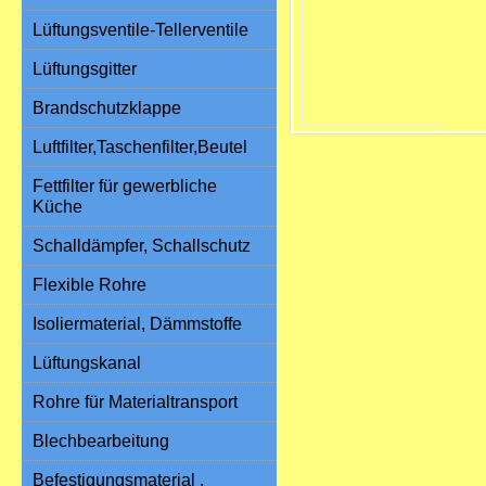
Lüftungsventile-Tellerventile
Lüftungsgitter
Brandschutzklappe
Luftfilter,Taschenfilter,Beutel
Fettfilter für gewerbliche
Küche
Schalldämpfer, Schallschutz
Flexible Rohre
Isoliermaterial, Dämmstoffe
Lüftungskanal
Rohre für Materialtransport
Blechbearbeitung
Befestigungsmaterial ,