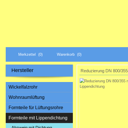
Merkzettel
(0)
Warenkorb
(0)
Hersteller
Reduzierung DN 800/355 
Wickelfalzrohr
Wohnraumlüftung
Formteile für Lüftungsrohre
Formteile mit Lippendichtung
Abzweig mit Dichtung