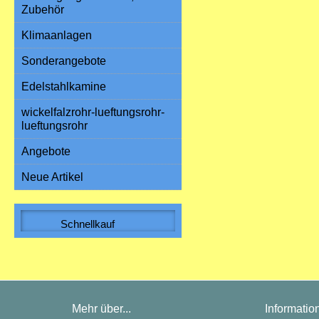
Zubehör
Klimaanlagen
Sonderangebote
Edelstahlkamine
wickelfalzrohr-lueftungsrohr-
lueftungsrohr
Angebote
Neue Artikel
Schnellkauf
Bitte geben Sie die Artikelnummer
aus unserem Katalog ein.
Mehr über...
Informatio