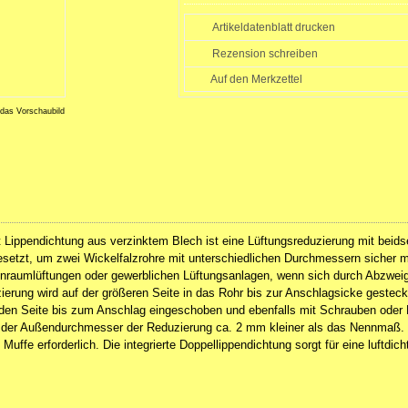
Artikeldatenblatt drucken
Rezension schreiben
 das Vorschaubild
Lippendichtung aus verzinktem Blech ist eine Lüftungsreduzierung mit beidsei
esetzt, um zwei Wickelfalzrohre mit unterschiedlichen Durchmessern sicher m
hnraumlüftungen oder gewerblichen Lüftungsanlagen, wenn sich durch Abzweig
ierung wird auf der größeren Seite in das Rohr bis zur Anschlagsicke gesteck
den Seite bis zum Anschlag eingeschoben und ebenfalls mit Schrauben oder Nie
 der Außendurchmesser der Reduzierung ca. 2 mm kleiner als das Nennmaß.
 Muffe erforderlich. Die integrierte Doppellippendichtung sorgt für eine luftdi