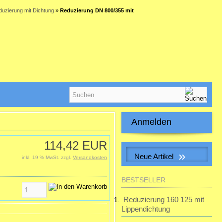
uzierung mit Dichtung
»
Reduzierung DN 800/355 mit
Anmelden
E-Mail-Adresse:
114,42 EUR
»
Neue Artikel
inkl. 19 % MwSt. zzgl.
Versandkosten
Passwort:
S&P SILENT-100 CHZ VISUAL
BESTSELLER
Kleinraum-Ventilatator, Feuchte,
LED
Reduzierung 160 125 mit
Passwort vergessen?
Lippendichtung