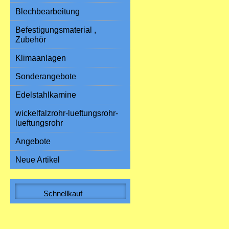
Blechbearbeitung
Befestigungsmaterial ,
Zubehör
Klimaanlagen
Sonderangebote
Edelstahlkamine
wickelfalzrohr-lueftungsrohr-
lueftungsrohr
Angebote
Neue Artikel
Schnellkauf
Bitte geben Sie die Artikelnummer
aus unserem Katalog ein.