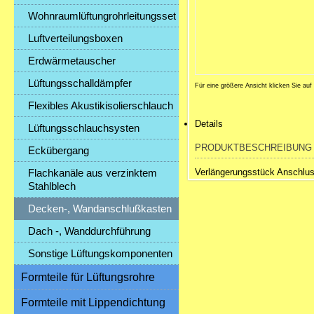
Wohnraumlüftungrohrleitungsset
Luftverteilungsboxen
Erdwärmetauscher
Lüftungsschalldämpfer
Für eine größere Ansicht klicken Sie auf
Flexibles Akustikisolierschlauch
Details
Lüftungsschlauchsysten
PRODUKTBESCHREIBUNG
Eckübergang
Flachkanäle aus verzinktem
Verlängerungsstück Ansch
Stahlblech
Decken-, Wandanschlußkasten
Dach -, Wanddurchführung
Sonstige Lüftungskomponenten
Formteile für Lüftungsrohre
Formteile mit Lippendichtung