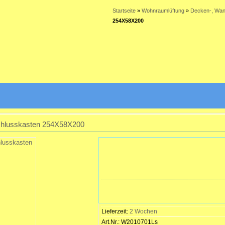
Startseite
»
Wohnraumlüftung
»
Decken-, Wan
254X58X200
chlusskasten 254X58X200
Lieferzeit:
2 Wochen
Art.Nr.:
W2010701Ls