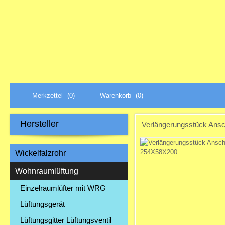
Merkzettel
(0)
Warenkorb
(0)
Hersteller
Verlängerungsstück Ans
Wickelfalzrohr
Wohnraumlüftung
Einzelraumlüfter mit WRG
Lüftungsgerät
Lüftungsgitter Lüftungsventil