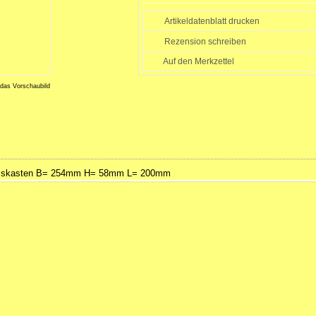
Artikeldatenblatt drucken
Rezension schreiben
 das Vorschaubild
lusskasten B= 254mm H= 58mm L= 200mm