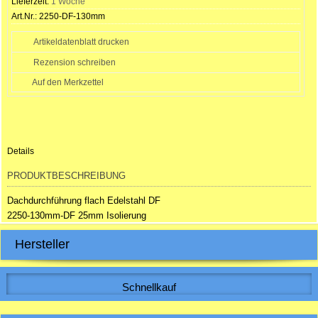
Lieferzeit:
1 Woche
Art.Nr.:
2250-DF-130mm
Artikeldatenblatt drucken
Rezension schreiben
Details
PRODUKTBESCHREIBUNG
Dachdurchführung flach Edelstahl DF
2250-130mm-DF 25mm Isolierung
Hersteller
Schnellkauf
Bitte geben Sie die Artikelnummer aus unserem Katalog ein.