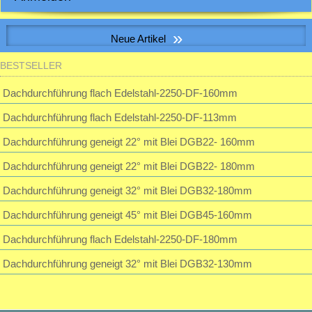
E-Mail-Adresse:
»
Neue Artikel
Passwort:
BESTSELLER
S&P SILENT-100 CHZ VISUAL Kleinraum-Ventilatator, Feuchte, LED
Dachdurchführung flach Edelstahl-2250-DF-160mm
Passwort vergessen?
Dachdurchführung flach Edelstahl-2250-DF-113mm
195,23 EUR
inkl. 19 % MwSt. zzgl.
Versandkosten
Dachdurchführung geneigt 22° mit Blei DGB22- 160mm
Dachdurchführung geneigt 22° mit Blei DGB22- 180mm
Dachdurchführung geneigt 32° mit Blei DGB32-180mm
Dachdurchführung geneigt 45° mit Blei DGB45-160mm
Dachdurchführung flach Edelstahl-2250-DF-180mm
Dachdurchführung geneigt 32° mit Blei DGB32-130mm