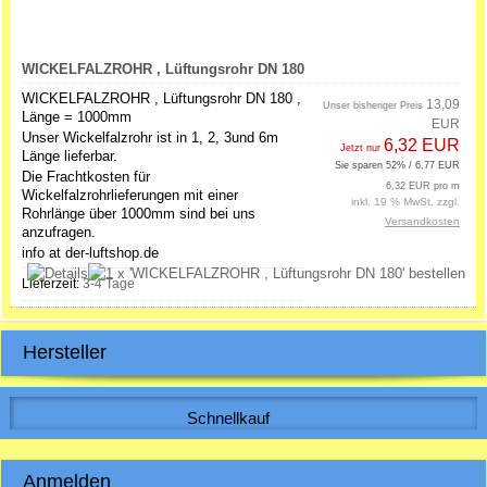
WICKELFALZROHR , Lüftungsrohr DN 180
WICKELFALZROHR , Lüftungsrohr DN 180 ,
13,09
Unser bisheriger Preis
Länge = 1000mm
EUR
Unser Wickelfalzrohr ist in 1, 2, 3und 6m
6,32 EUR
Jetzt nur
Länge lieferbar.
Sie sparen 52% / 6,77 EUR
Die Frachtkosten für
6,32 EUR pro m
Wickelfalzrohrlieferungen mit einer
inkl. 19 % MwSt. zzgl.
Rohrlänge über 1000mm sind bei uns
Versandkosten
anzufragen.
info at der-luftshop.de
Lieferzeit:
3-4 Tage
Hersteller
Schnellkauf
Bitte geben Sie die Artikelnummer aus unserem Katalog ein.
Anmelden