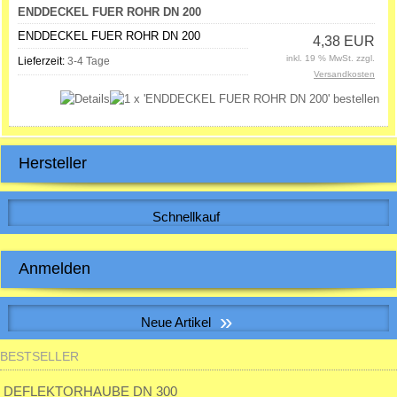
ENDDECKEL FUER ROHR DN 200
ENDDECKEL FUER ROHR DN 200
4,38 EUR
inkl. 19 % MwSt. zzgl.
Lieferzeit:
3-4 Tage
Versandkosten
Hersteller
Schnellkauf
Bitte geben Sie die Artikelnummer aus unserem Katalog ein.
Anmelden
E-Mail-Adresse:
»
Neue Artikel
Passwort:
BESTSELLER
Muffe f. Erdwärmetauscherrohr inkl. 2 Dichtungen
28,32 EUR
DEFLEKTORHAUBE DN 300
inkl. 19 % MwSt. zzgl.
Versandkosten