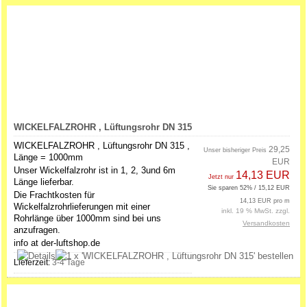
WICKELFALZROHR , Lüftungsrohr DN 315
WICKELFALZROHR , Lüftungsrohr DN 315 ,
29,25
Unser bisheriger Preis
Länge = 1000mm
EUR
Unser Wickelfalzrohr ist in 1, 2, 3und 6m
14,13 EUR
Jetzt nur
Länge lieferbar.
Sie sparen 52% / 15,12 EUR
Die Frachtkosten für
14,13 EUR pro m
Wickelfalzrohrlieferungen mit einer
inkl. 19 % MwSt. zzgl.
Rohrlänge über 1000mm sind bei uns
Versandkosten
anzufragen.
info at der-luftshop.de
Lieferzeit:
3-4 Tage