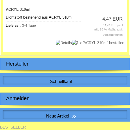
ACRYL 310ml
Dichtstoff bestehend aus ACRYL 310ml
4,47 EUR
Lieferzeit:
3-4 Tage
14,42 EUR pro l
inkl. 19 % MwSt. zzgl.
Versandkosten
Hersteller
Schnellkauf
Bitte geben Sie die Artikelnummer aus unserem Katalog ein.
Anmelden
E-Mail-Adresse:
»
Neue Artikel
Passwort:
BESTSELLER
Muffe f. Erdwärmetauscherrohr inkl. 2 Dichtungen