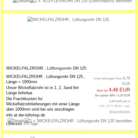
WICKELFALZROHR , Lüftungsrohr DN 125
WICKELFALZROHR , Lüftungsrohr DN 125 ,
8,76
Unser bisheriger Preis
Länge = 1000mm
EUR
Unser Wickelfalzrohr ist in 1, 2, 3und 6m
4,46 EUR
Jetzt nur
Länge lieferbar.
Sie sparen 49% / 4,30 EUR
Die Frachtkosten für
4,46 EUR pro m
Wickelfalzrohrlieferungen mit einer Länge
inkl. 19 % MwSt. zzgl.
über 1000mm sind bei uns anzufragen.
Versandkosten
info at der-luftshop.de
Lieferzeit:
3-4 Tage