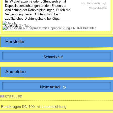
für Wickelfalzrohre oder Lüftungsrohre mit
inkl. 19 % MwSt. zzgl.
Doppellippendichtungen an den Enden zur
Versandkosten
Abdichtung der Rohrverbindungen. Durch die
Verwendung dieser Dichtung wird kein
zusätzliches Dichtungsband benötigt.
Lieferzeit:
3-4 Tage
Hersteller
Schnellkauf
Bitte geben Sie die Artikelnummer aus unserem Katalog ein.
Anmelden
E-Mail-Adresse:
»
Neue Artikel
Passwort:
BESTSELLER
Muffe f. Erdwärmetauscherrohr inkl. 2 Dichtungen
28,32 EUR
Bundkragen DN 100 mit Lippendichtung
inkl. 19 % MwSt. zzgl.
Versandkosten