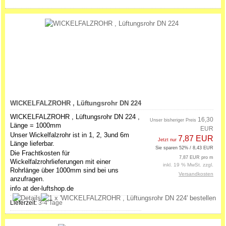
WICKELFALZROHR , Lüftungsrohr DN 224
WICKELFALZROHR , Lüftungsrohr DN 224 ,
16,30
Unser bisheriger Preis
Länge = 1000mm
EUR
Unser Wickelfalzrohr ist in 1, 2, 3und 6m
7,87 EUR
Jetzt nur
Länge lieferbar.
Sie sparen 52% / 8,43 EUR
Die Frachtkosten für
7,87 EUR pro m
Wickelfalzrohrlieferungen mit einer
inkl. 19 % MwSt. zzgl.
Rohrlänge über 1000mm sind bei uns
Versandkosten
anzufragen.
info at der-luftshop.de
Lieferzeit:
3-4 Tage