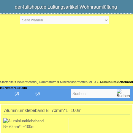
der-luftshop.de Lüftungsartikel Wohnraumlüftung
Startseite
»
Isoliermaterial, Dämmstoffe
»
Mineralfasermatten ML-3
»
Aluminiumklebeband
B=70mm*L=100m
(0)
(0)
Aluminiumklebeband B=70mm*L=100m