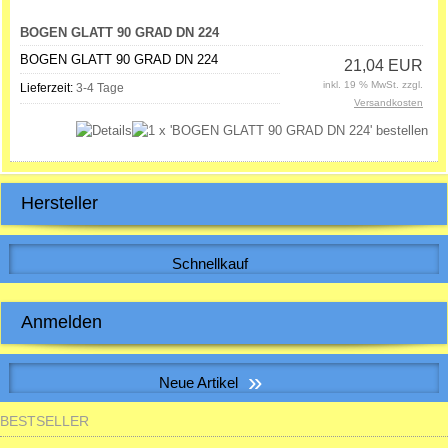
BOGEN GLATT 90 GRAD DN 224
BOGEN GLATT 90 GRAD DN 224
21,04 EUR
inkl. 19 % MwSt. zzgl.
Lieferzeit:
3-4 Tage
Versandkosten
Hersteller
Schnellkauf
Bitte geben Sie die Artikelnummer aus unserem Katalog ein.
Anmelden
E-Mail-Adresse:
»
Neue Artikel
Passwort:
BESTSELLER
S&P SILENT-100 CHZ VISUAL Kleinraum-Ventilatator, Feuchte, LED