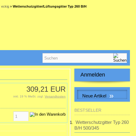
r eckig
»
Wetterschutzgitter/Lüftungsgitter Typ 260 B/H
Anmelden
E-Mail-Adresse:
309,21 EUR
»
Neue Artikel
inkl. 19 % MwSt. zzgl.
Versandkosten
Passwort:
S&P SILENT-100 CHZ VISUAL
BESTSELLER
Kleinraum-Ventilatator, Feuchte,
LED
Wetterschutzgitter Typ 260
Passwort vergessen?
B/H 500/345