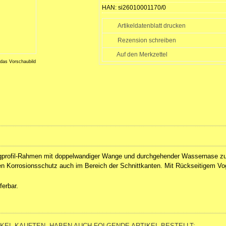
HAN:
si26010001170/0
Artikeldatenblatt drucken
Rezension schreiben
 das Vorschaubild
angprofil-Rahmen mit doppelwandiger Wange und durchgehender Wassernase 
en Korrosionsschutz auch im Bereich der Schnittkanten. Mit Rückseitigem Vo
ferbar.
IKEL KAUFTEN, HABEN AUCH FOLGENDE ARTIKEL BESTELLT: