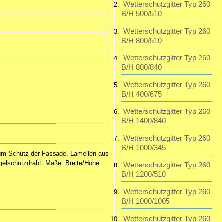
Wetterschutzgitter Typ 260
B/H 500/510
195,23 EUR
inkl. 19 % MwSt. zzgl.
Wetterschutzgitter Typ 260
Versandkosten
B/H 800/510
Wetterschutzgitter Typ 260
B/H 800/840
Wetterschutzgitter Typ 260
B/H 400/675
Wetterschutzgitter Typ 260
B/H 1400/840
Wetterschutzgitter Typ 260
B/H 1000/345
zum Schutz der Fassade. Lamellen aus
gelschutzdraht. Maße: Breite/Höhe
Wetterschutzgitter Typ 260
B/H 1200/510
Wetterschutzgitter Typ 260
B/H 1000/1005
Wetterschutzgitter Typ 260