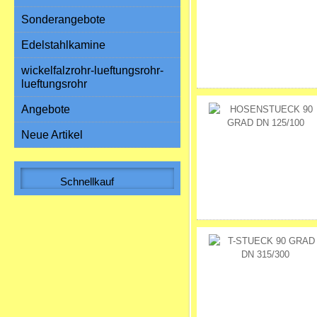
Sonderangebote
Edelstahlkamine
wickelfalzrohr-lueftungsrohr-
lueftungsrohr
Angebote
Neue Artikel
Schnellkauf
Bitte geben Sie die Artikelnummer
aus unserem Katalog ein.