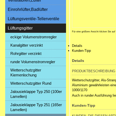
Ventilatoren,Lüfter
Einrohrlüfter,Badlüfter
Lüftungsventile-Tellerventile
Lüftungsgitter
Für eine größere Ansicht klicken Sie auf
eckige Volumenstromregler
Kanalgitter verzinkt
Details
Kunden-Tipp
Rohrgitter verzinkt
Details
runde Volumenstromregler
Wetterschutzgitter
PRODUKTBESCHREIBUNG
Kiemenlochung
Wetterschutzgitter, Alu-Str
Wetterschutzgitter Rund
Aluminium gewährleisten ein
1000/1170
Jalousieklappe Typ 250 (100er
Auch in runder Ausführung lie
Lamellen)
Jalousieklappe Typ 251 (165er
Kunden-Tipp
Lamellen)
KUNDEN, DIE DIESEN ART