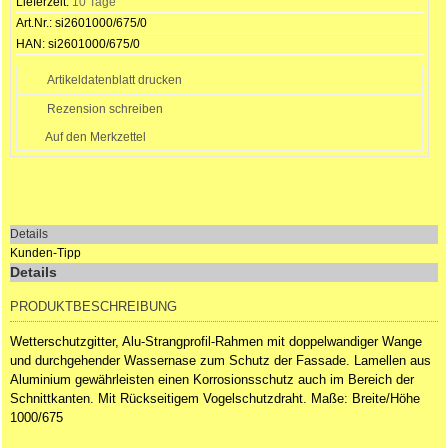
Lieferzeit:
10 Tage
Art.Nr.:
si2601000/675/0
HAN:
si2601000/675/0
Artikeldatenblatt drucken
Rezension schreiben
Details
Kunden-Tipp
Details
PRODUKTBESCHREIBUNG
Wetterschutzgitter, Alu-Strangprofil-Rahmen mit doppelwandiger Wange
und durchgehender Wassernase zum Schutz der Fassade. Lamellen aus
Aluminium gewährleisten einen Korrosionsschutz auch im Bereich der
Schnittkanten. Mit Rückseitigem Vogelschutzdraht. Maße: Breite/Höhe
1000/675