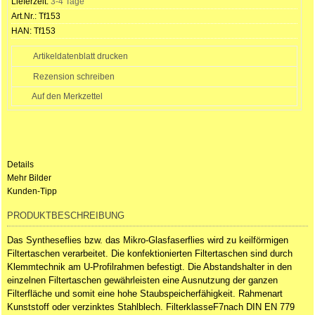
Lieferzeit:
3-4 Tage
Art.Nr.:
Tf153
HAN:
Tf153
Artikeldatenblatt drucken
Rezension schreiben
Details
Mehr Bilder
Kunden-Tipp
PRODUKTBESCHREIBUNG
Das Syntheseflies bzw. das Mikro-Glasfaserflies wird zu keilförmigen
Filtertaschen verarbeitet. Die konfektionierten Filtertaschen sind durch
Klemmtechnik am U-Profilrahmen befestigt. Die Abstandshalter in den
einzelnen Filtertaschen gewährleisten eine Ausnutzung der ganzen
Filterfläche und somit eine hohe Staubspeicherfähigkeit. Rahmenart
Kunststoff oder verzinktes Stahlblech. FilterklasseF7nach DIN EN 779