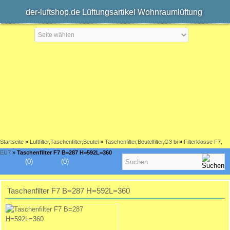
der-luftshop.de Lüftungsartikel Wohnraumlüftung
Startseite
»
Luftfilter,Taschenfilter,Beutel
»
Taschenfilter,Beutelfilter,G3 bi
»
Filterklasse F7,
EU7
»
Taschenfilter F7 B=287 H=592L=360
(0)
(0)
Taschenfilter F7 B=287 H=592L=360