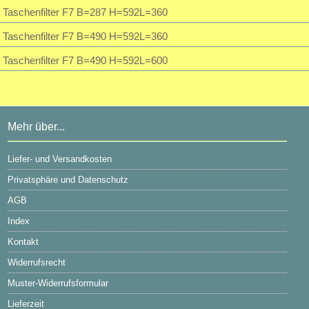
Taschenfilter F7 B=287 H=592L=360
Taschenfilter F7 B=490 H=592L=360
Taschenfilter F7 B=490 H=592L=600
Mehr über...
Liefer- und Versandkosten
Privatsphäre und Datenschutz
AGB
Index
Kontakt
Widerrufsrecht
Muster-Widerrufsformular
Lieferzeit