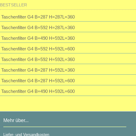
Passwort:
BESTSELLER
Muffe f. Erdwärmetauscherrohr inkl. 2 Dichtungen
28,32 EUR
Taschenfilter G4 B=287 H=287L=360
inkl. 19 % MwSt. zzgl.
Versandkosten
Passwort vergessen?
Taschenfilter G4 B=592 H=287L=360
Taschenfilter G4 B=490 H=592L=360
Taschenfilter G4 B=592 H=592L=600
Taschenfilter G4 B=592 H=592L=360
Taschenfilter G4 B=287 H=592L=360
Taschenfilter G4 B=287 H=592L=600
Taschenfilter G4 B=490 H=592L=600
Mehr über...
Liefer- und Versandkosten