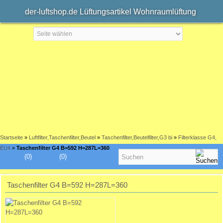
der-luftshop.de Lüftungsartikel Wohnraumlüftung
Startseite
»
Luftfilter,Taschenfilter,Beutel
»
Taschenfilter,Beutelfilter,G3 bi
»
Filterklasse G4,
EU4
»
Taschenfilter G4 B=592 H=287L=360
(0)
(0)
Taschenfilter G4 B=592 H=287L=360