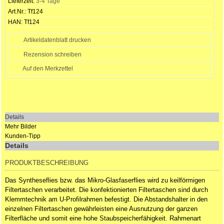
Lieferzeit:
3-4 Tage
Art.Nr.:
Tf124
HAN:
Tf124
Artikeldatenblatt drucken
Rezension schreiben
Details
Mehr Bilder
Kunden-Tipp
Details
PRODUKTBESCHREIBUNG
Das Syntheseflies bzw. das Mikro-Glasfaserflies wird zu keilförmigen
Filtertaschen verarbeitet. Die konfektionierten Filtertaschen sind durch
Klemmtechnik am U-Profilrahmen befestigt. Die Abstandshalter in den
einzelnen Filtertaschen gewährleisten eine Ausnutzung der ganzen
Filterfläche und somit eine hohe Staubspeicherfähigkeit. Rahmenart