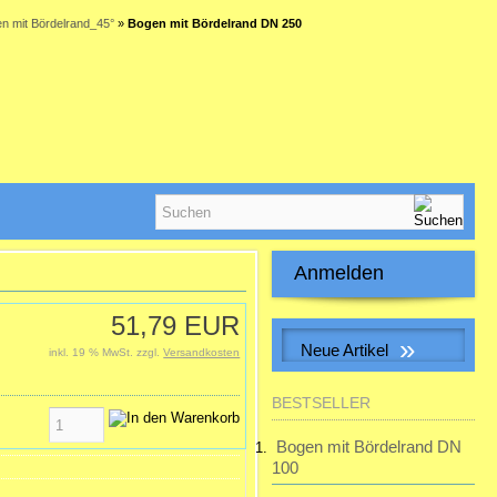
n mit Bördelrand_45°
»
Bogen mit Bördelrand DN 250
Anmelden
E-Mail-Adresse:
51,79 EUR
»
Neue Artikel
inkl. 19 % MwSt. zzgl.
Versandkosten
Passwort:
Muffe f. Erdwärmetauscherrohr
BESTSELLER
inkl. 2 Dichtungen
28,32 EUR
Bogen mit Bördelrand DN
Passwort vergessen?
inkl. 19 % MwSt. zzgl.
100
Versandkosten