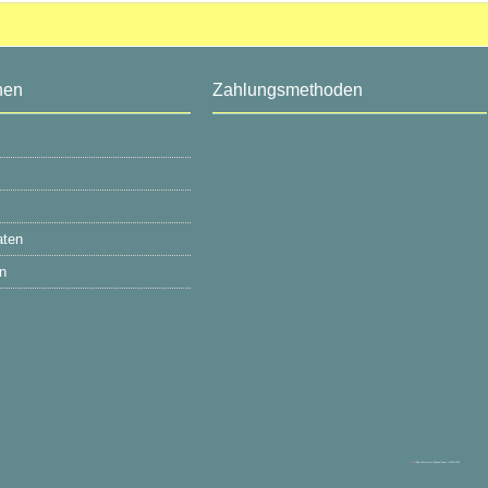
nen
Zahlungsmethoden
aten
n
mod
ified eCommerce Shopsoftware © 2009-2026