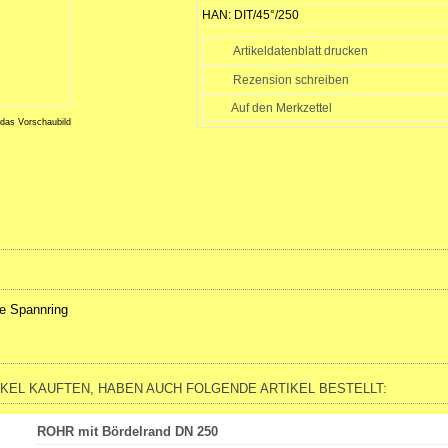
HAN:
DIT/45°/250
Artikeldatenblatt drucken
Rezension schreiben
 das Vorschaubild
e Spannring
IKEL KAUFTEN, HABEN AUCH FOLGENDE ARTIKEL BESTELLT:
ROHR mit Bördelrand DN 250