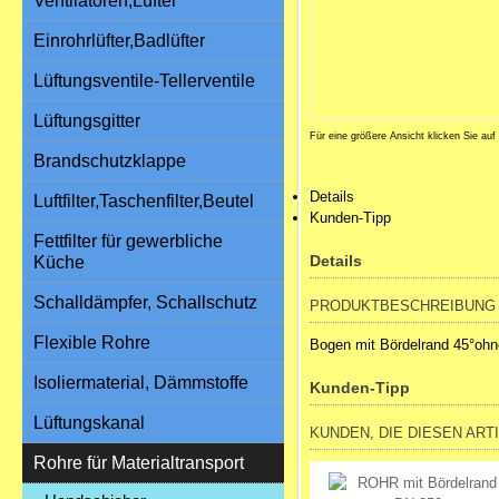
Ventilatoren,Lüfter
Einrohrlüfter,Badlüfter
Lüftungsventile-Tellerventile
Lüftungsgitter
Für eine größere Ansicht klicken Sie auf
Brandschutzklappe
Details
Luftfilter,Taschenfilter,Beutel
Kunden-Tipp
Fettfilter für gewerbliche
Details
Küche
Schalldämpfer, Schallschutz
PRODUKTBESCHREIBUNG
Flexible Rohre
Bogen mit Bördelrand 45°ohn
Isoliermaterial, Dämmstoffe
Kunden-Tipp
Lüftungskanal
KUNDEN, DIE DIESEN ART
Rohre für Materialtransport