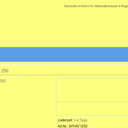
Startseite
»
Rohre für Materialtransport
»
Boge
 250
Lieferzeit:
3-4 Tage
Art.Nr.:
DIT/45°/250