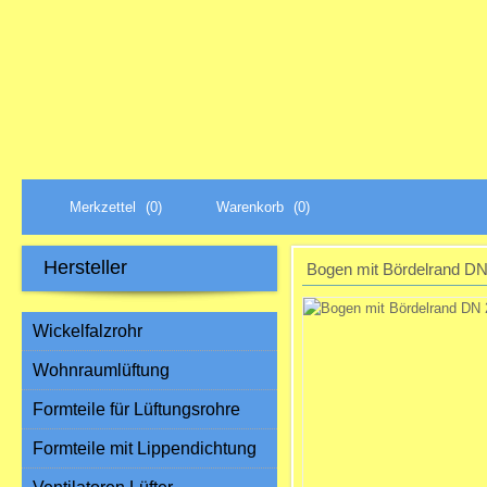
Merkzettel
(0)
Warenkorb
(0)
Hersteller
Bogen mit Bördelrand DN
Wickelfalzrohr
Wohnraumlüftung
Formteile für Lüftungsrohre
Formteile mit Lippendichtung