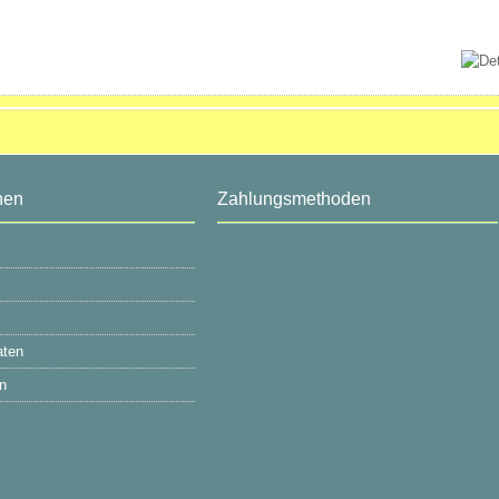
nen
Zahlungsmethoden
aten
n