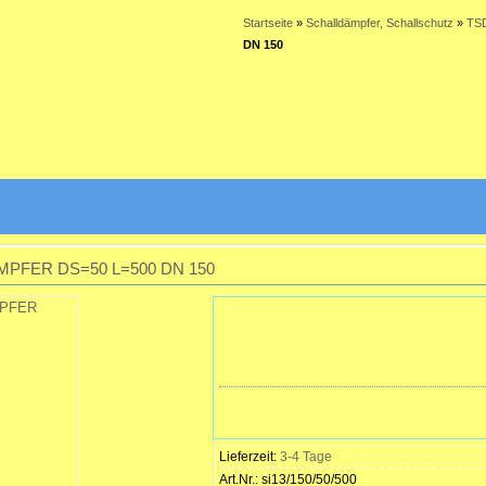
Startseite
»
Schalldämpfer, Schallschutz
»
TS
DN 150
PFER DS=50 L=500 DN 150
Lieferzeit:
3-4 Tage
Art.Nr.:
si13/150/50/500