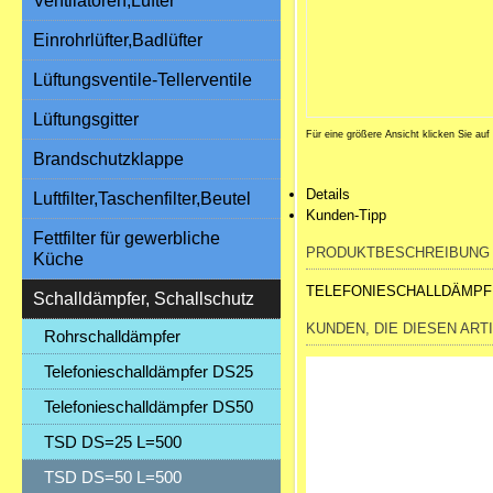
Ventilatoren,Lüfter
Einrohrlüfter,Badlüfter
Lüftungsventile-Tellerventile
Lüftungsgitter
Für eine größere Ansicht klicken Sie auf
Brandschutzklappe
Details
Luftfilter,Taschenfilter,Beutel
Kunden-Tipp
Fettfilter für gewerbliche
PRODUKTBESCHREIBUNG
Küche
TELEFONIESCHALLDÄMPFE
Schalldämpfer, Schallschutz
KUNDEN, DIE DIESEN ART
Rohrschalldämpfer
Telefonieschalldämpfer DS25
Telefonieschalldämpfer DS50
TSD DS=25 L=500
TSD DS=50 L=500