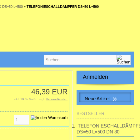
D DS=50 L=500
»
TELEFONIESCHALLDÄMPFER DS=50 L=500
Anmelden
E-Mail-Adresse:
46,39 EUR
»
Neue Artikel
inkl. 19 % MwSt. zzgl.
Versandkosten
Passwort:
S&P SILENT-100 CHZ VISUAL
BESTSELLER
Kleinraum-Ventilatator, Feuchte,
LED
TELEFONIESCHALLDÄMPF
Passwort vergessen?
DS=50 L=500 DN 80