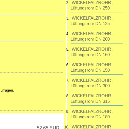
WICKELFALZROHR ,
Lüftungsrohr DN 250
195,23 EUR
inkl. 19 % MwSt. zzgl.
WICKELFALZROHR ,
Versandkosten
Lüftungsrohr DN 125
WICKELFALZROHR ,
Lüftungsrohr DN 200
WICKELFALZROHR ,
Lüftungsrohr DN 160
WICKELFALZROHR ,
Lüftungsrohr DN 150
WICKELFALZROHR ,
Lüftungsrohr DN 300
zufragen.
WICKELFALZROHR ,
Lüftungsrohr DN 315
WICKELFALZROHR ,
Lüftungsrohr DN 180
WICKELFALZROHR ,
52,65 EUR