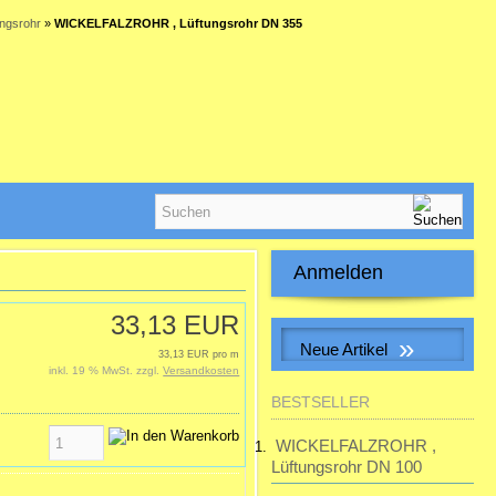
ungsrohr
»
WICKELFALZROHR , Lüftungsrohr DN 355
Anmelden
E-Mail-Adresse:
33,13 EUR
»
Neue Artikel
33,13 EUR pro m
inkl. 19 % MwSt. zzgl.
Versandkosten
Passwort:
S&P SILENT-100 CHZ VISUAL
BESTSELLER
Kleinraum-Ventilatator, Feuchte,
LED
WICKELFALZROHR ,
Passwort vergessen?
Lüftungsrohr DN 100