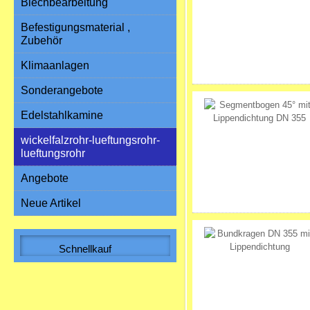
Blechbearbeitung
Befestigungsmaterial ,
Zubehör
Klimaanlagen
Sonderangebote
Edelstahlkamine
wickelfalzrohr-lueftungsrohr-
lueftungsrohr
Angebote
Neue Artikel
Schnellkauf
Bitte geben Sie die Artikelnummer
aus unserem Katalog ein.