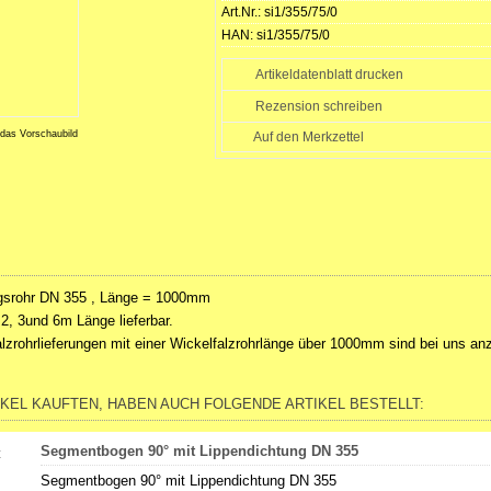
Art.Nr.:
si1/355/75/0
HAN:
si1/355/75/0
Artikeldatenblatt drucken
Rezension schreiben
 das Vorschaubild
srohr DN 355 , Länge = 1000mm
 2, 3und 6m Länge lieferbar.
alzrohrlieferungen mit einer Wickelfalzrohrlänge über 1000mm sind bei uns an
IKEL KAUFTEN, HABEN AUCH FOLGENDE ARTIKEL BESTELLT:
Segmentbogen 90° mit Lippendichtung DN 355
Segmentbogen 90° mit Lippendichtung DN 355