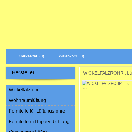
Merkzettel
(0)
Warenkorb
(0)
Hersteller
WICKELFALZROHR , Lüf
Wickelfalzrohr
Wohnraumlüftung
Formteile für Lüftungsrohre
Formteile mit Lippendichtung