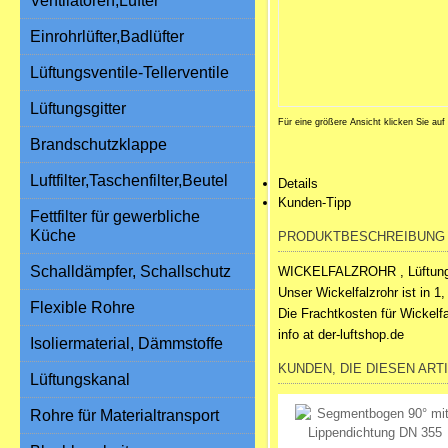
Ventilatoren,Lüfter
Einrohrlüfter,Badlüfter
Lüftungsventile-Tellerventile
Lüftungsgitter
Für eine größere Ansicht klicken Sie auf
Brandschutzklappe
Luftfilter,Taschenfilter,Beutel
Details
Kunden-Tipp
Fettfilter für gewerbliche
Küche
PRODUKTBESCHREIBUNG
Schalldämpfer, Schallschutz
WICKELFALZROHR , Lüftung
Unser Wickelfalzrohr ist in 1,
Flexible Rohre
Die Frachtkosten für Wickelf
info at der-luftshop.de
Isoliermaterial, Dämmstoffe
KUNDEN, DIE DIESEN ART
Lüftungskanal
Rohre für Materialtransport