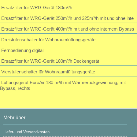
28,32 EUR
Ersatzfilter für WRG-Gerät 180m³/h
inkl. 19 % MwSt. zzgl.
Versandkosten
Passwort vergessen?
Ersatzfilter für WRG-Gerät 250m³/h und 325m³/h mit und ohne inte
Ersatzfilter für WRG-Gerät 400m³/h mit und ohne internem Bypass
Dreistufenschalter für Wohnraumlüftungsgeräte
Fernbedienung digital
Ersatzfilter für WRG-Gerät 180m³/h Deckengerät
Vierstufenschalter für Wohnraumlüftungsgeräte
Lüftungsgerät EuroAir 180 m³/h mit Wärmerückgewinnung, mit
Bypass, rechts
Mehr über...
Liefer- und Versandkosten