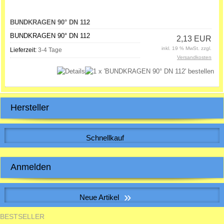
BUNDKRAGEN 90° DN 112
BUNDKRAGEN 90° DN 112
2,13 EUR
inkl. 19 % MwSt. zzgl.
Lieferzeit:
3-4 Tage
Versandkosten
Hersteller
Schnellkauf
Bitte geben Sie die Artikelnummer aus unserem Katalog ein.
Anmelden
E-Mail-Adresse:
»
Neue Artikel
Passwort:
BESTSELLER
Muffe f. Erdwärmetauscherrohr inkl. 2 Dichtungen