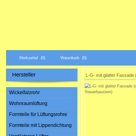
Merkzettel
(0)
Warenkorb
(0)
Hersteller
L-G- mit glatter Fassade
Wickelfalzrohr
Wohnraumlüftung
Formteile für Lüftungsrohre
Formteile mit Lippendichtung