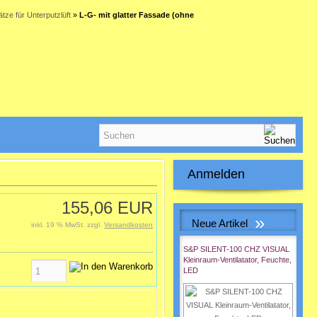
ätze für Unterputzlüft
»
L-G- mit glatter Fassade (ohne
Anmelden
E-Mail-Adresse:
155,06 EUR
»
Neue Artikel
inkl. 19 % MwSt. zzgl.
Versandkosten
Passwort:
S&P SILENT-100 CHZ VISUAL
Kleinraum-Ventilatator, Feuchte,
LED
Passwort vergessen?