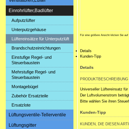
Ventilatoren,Lüfter
Einrohrlüfter,Badlüfter
Aufputzlüfter
Unterputzgehäuse
Für eine größere Ansicht klicken Sie auf
Lüftereinsätze für Unterputzlüft
Brandschutzeinrichtungen
Details
Kunden-Tipp
Einstufige Regel- und
Steuerbaustein
Details
Mehrstufige Regel- und
Steuerbaustein
PRODUKTBESCHREIBUNG
Montagebügel
Universeller Lüftereinsatz für
Der Luftvolumenstrom beträgt
Zubehör Ersatzteile
Bitte wählen Sie ihren Steuer
Ersatzlote
Kunden-Tipp
Lüftungsventile-Tellerventile
KUNDEN, DIE DIESEN ART
Lüftungsgitter