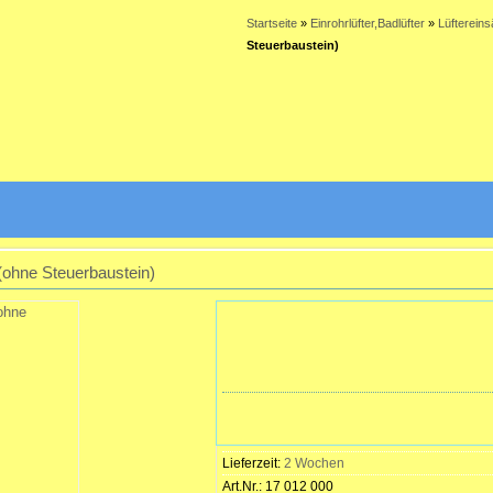
Startseite
»
Einrohrlüfter,Badlüfter
»
Lüftereins
Steuerbaustein)
 (ohne Steuerbaustein)
Lieferzeit:
2 Wochen
Art.Nr.:
17 012 000